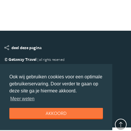
deel deze pagina
© Getaway Travel
| all rights reserved
Adverteren
Handige Links
Algemene Voorwaarden
Copyright
Privacy statement
Disclaimer
Cookies
Ook wij gebruiken cookies voor een optimale
gebruikerservaring. Door verder te gaan op
Volg Oceanie.nl
deze site ga je hiermee akkoord.
Nieuwsbrief
Facebook
Meer weten
AKKOORD