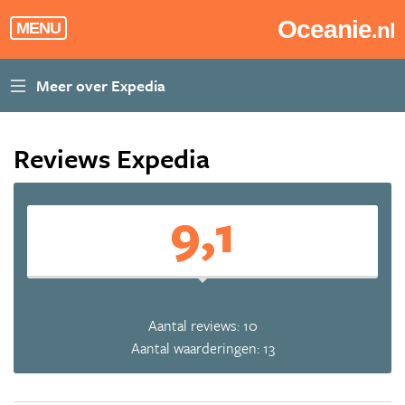
Oceanie
.nl
MENU
Reviews Expedia
9,1
Aantal reviews: 10
Aantal waarderingen: 13