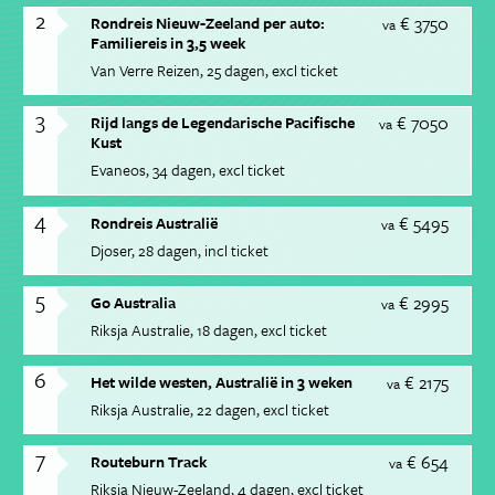
2
€ 3750
Rondreis Nieuw-Zeeland per auto:
va
Familiereis in 3,5 week
Van Verre Reizen
25 dagen
excl ticket
3
€ 7050
Rijd langs de Legendarische Pacifische
va
Kust
Evaneos
34 dagen
excl ticket
4
€ 5495
Rondreis Australië
va
Djoser
28 dagen
incl ticket
5
€ 2995
Go Australia
va
Riksja Australie
18 dagen
excl ticket
6
€ 2175
Het wilde westen, Australië in 3 weken
va
Riksja Australie
22 dagen
excl ticket
7
€ 654
Routeburn Track
va
Riksja Nieuw-Zeeland
4 dagen
excl ticket