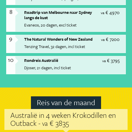
8
€ 4970
Roadtrip van Melbourne naar Sydney
va
langs de kust
Evaneos
20 dagen
excl ticket
9
€ 7200
The Natural Wonders of New Zealand
va
Tenzing Travel
32 dagen
incl ticket
10
€ 3795
Rondreis Australië
va
Djoser
21 dagen
incl ticket
Reis van de maand
Australië in 4 weken Krokodillen en
Outback -
€ 3835
va