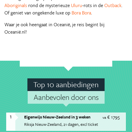
Aboriginals
rond de mysterieuze
Uluru
-rots in de
Outback
.
Of geniet van ongekende luxe op
Bora Bora
.
Waar je ook heengaat in Oceanië, je reis begint bij
Oceanië.nl!
Top 10 aanbiedingen
Aanbevolen door ons
1
€ 1795
Eigenwijs Nieuw-Zeeland in 3 weken
va
Riksja Nieuw-Zeeland
21 dagen
excl ticket