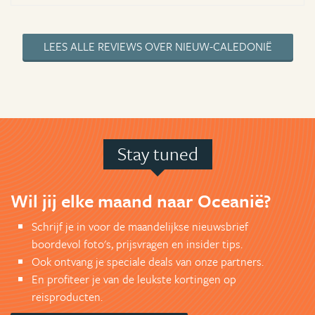
LEES ALLE REVIEWS OVER NIEUW-CALEDONIË
Stay tuned
Wil jij elke maand naar Oceanië?
Schrijf je in voor de maandelijkse nieuwsbrief
boordevol foto's, prijsvragen en insider tips.
Ook ontvang je speciale deals van onze partners.
En profiteer je van de leukste kortingen op
reisproducten.