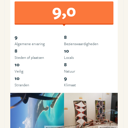
9,0
9
8
Algemene ervaring
Beziens­waardigheden
8
10
Steden of plaatsen
Locals
10
8
Veilig
Natuur
10
9
Stranden
Klimaat
Ronald Mulder
Ronald Mulder