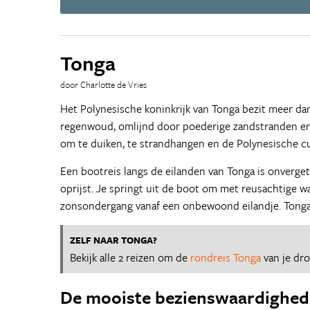
Tonga
door Charlotte de Vries
Het Polynesische koninkrijk van Tonga bezit meer dan
regenwoud, omlijnd door poederige zandstranden en k
om te duiken, te strandhangen en de Polynesische cu
Een bootreis langs de eilanden van Tonga is onvergete
oprijst. Je springt uit de boot om met reusachtige wa
zonsondergang vanaf een onbewoond eilandje. Tonga'
ZELF NAAR TONGA?
Bekijk alle 2 reizen om de
rondreis Tonga
van je dr
De mooiste bezienswaardighed