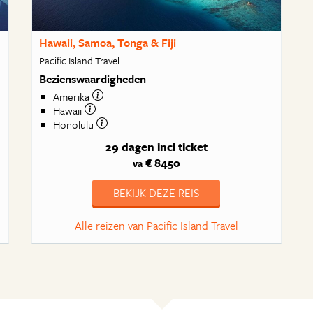
Hawaii, Samoa, Tonga & Fiji
Pacific Island Travel
Bezienswaardigheden
Amerika
Hawaii
Honolulu
29 dagen
incl ticket
€ 8450
va
BEKIJK DEZE REIS
Alle reizen van Pacific Island Travel