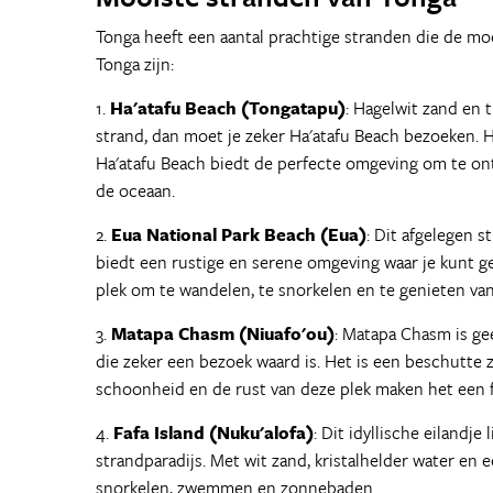
Tonga heeft een aantal prachtige stranden die de mo
Tonga zijn:
1.
Ha'atafu Beach (Tongatapu)
: Hagelwit zand en 
strand, dan moet je zeker Ha'atafu Beach bezoeken. H
Ha'atafu Beach biedt de perfecte omgeving om te on
de oceaan.
2.
Eua National Park Beach (Eua)
: Dit afgelegen 
biedt een rustige en serene omgeving waar je kunt ge
plek om te wandelen, te snorkelen en te genieten van
3.
Matapa Chasm (Niuafo'ou)
: Matapa Chasm is gee
die zeker een bezoek waard is. Het is een beschutte
schoonheid en de rust van deze plek maken het een fa
4.
Fafa Island (Nuku'alofa)
: Dit idyllische eilandj
strandparadijs. Met wit zand, kristalhelder water en e
snorkelen, zwemmen en zonnebaden.