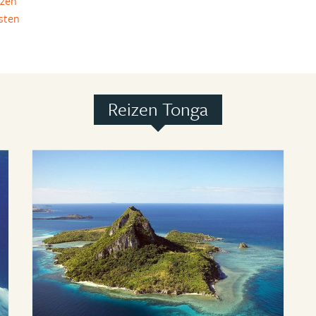
izen
isten
Reizen Tonga