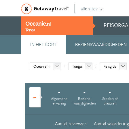
alle sites
Getaway
Travel
©
Oceanie
REISORGA
.nl
Tonga
IN HET KORT
BEZIENSWAARDIGHEDEN
Oceanie.nl
Tonga
Reisgids
-
-
-
-
Algemene
Beziens­
Steden of
ervaring
waardigheden
plaatsen
Aantal reviews: 1
Aantal waardering