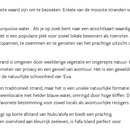
eite waard zijn om te bezoeken. Enkele van de mooiste stranden v
turquoise water... Als je op zoek bent naar een ansichtkaart-waardi
et is een populaire plek voor zowel lokale bewoners als toeristen.
tspannen, te zwemmen en te genieten van het prachtige uitzicht 
strand is omgeven door weelderige vegetatie en ongerepte natuur.
nieten van privacy en een gevoel van avontuur. Het is een geweld
 de natuurlijke schoonheid van 'Eua.
n traditioneel strand, maar het is een unieke natuurlijke formatie
 zwemlocatie met helder blauw water, omringd door hoge kliffen. 
voriete bestemming voor zowel locals als avontuurlijke reizigers.
e ligt op korte afstand van Nuku'alofa en biedt een prachtig
en overvloed aan kleurrijk zeeleven, is Fafa Island perfect voor