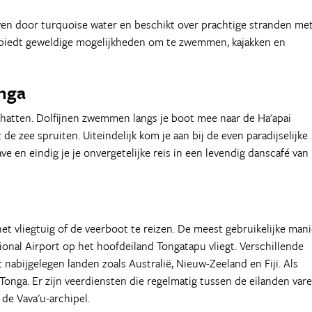
geven door turquoise water en beschikt over prachtige stranden me
en biedt geweldige mogelijkheden om te zwemmen, kajakken en
nga
chatten. Dolfijnen zwemmen langs je boot mee naar de Ha'apai
de zee spruiten. Uiteindelijk kom je aan bij de even paradijselijke
ve en eindig je je onvergetelijke reis in een levendig danscafé van
t vliegtuig of de veerboot te reizen. De meest gebruikelijke mani
ational Airport op het hoofdeiland Tongatapu vliegt. Verschillende
nabijgelegen landen zoals Australië, Nieuw-Zeeland en Fiji. Als
 Tonga. Er zijn veerdiensten die regelmatig tussen de eilanden vare
de Vava'u-archipel.