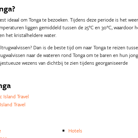
onga?
est ideaal om Tonga te bezoeken. Tijdens deze periode is het wee
mperaturen liggen gemiddeld tussen de 25°C en 30°C, waardoor h
n het kristalheldere water.
ultrugwalvissen? Dan is de beste tijd om naar Tonga te reizen tuss
trugwalvissen naar de wateren rond Tonga om te baren en hun jon
jestueuze wezens van dichtbij te zien tijdens georganiseerde
onga
c Island Travel
Island Travel
e
Hotels