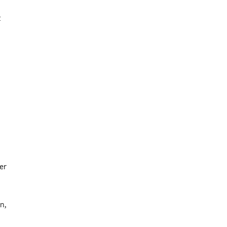
t
er
n,