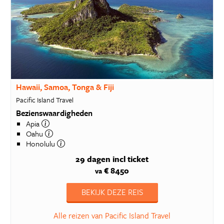
Hawaii, Samoa, Tonga & Fiji
Pacific Island Travel
Bezienswaardigheden
Apia
Oahu
Honolulu
29 dagen
incl ticket
€ 8450
va
BEKIJK DEZE REIS
Alle reizen van Pacific Island Travel