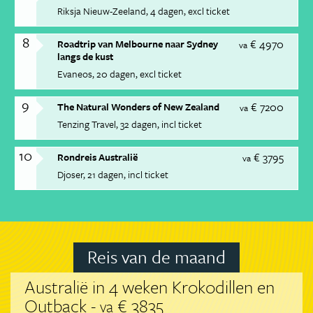
Riksja Nieuw-Zeeland
4 dagen
excl ticket
8
€ 4970
Roadtrip van Melbourne naar Sydney
va
langs de kust
Evaneos
20 dagen
excl ticket
9
€ 7200
The Natural Wonders of New Zealand
va
Tenzing Travel
32 dagen
incl ticket
10
€ 3795
Rondreis Australië
va
Djoser
21 dagen
incl ticket
Reis van de maand
Australië in 4 weken Krokodillen en
Outback -
€ 3835
va