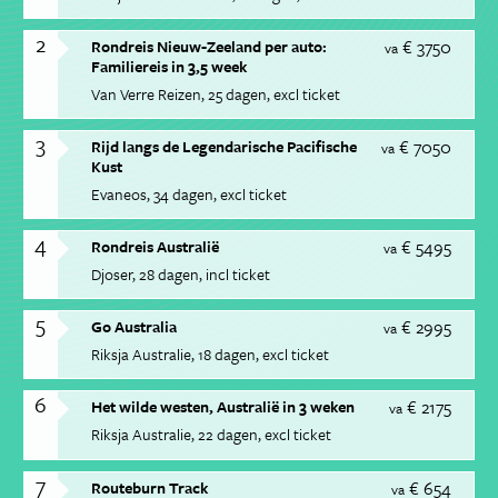
2
€ 3750
Rondreis Nieuw-Zeeland per auto:
va
Familiereis in 3,5 week
Van Verre Reizen
25 dagen
excl ticket
3
€ 7050
Rijd langs de Legendarische Pacifische
va
Kust
Evaneos
34 dagen
excl ticket
4
€ 5495
Rondreis Australië
va
Djoser
28 dagen
incl ticket
5
€ 2995
Go Australia
va
Riksja Australie
18 dagen
excl ticket
6
€ 2175
Het wilde westen, Australië in 3 weken
va
Riksja Australie
22 dagen
excl ticket
7
€ 654
Routeburn Track
va