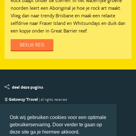
Rock slaapt onder de sterren. In het waterrijke groene
noorden leert een Aboriginal je hoe je rock art maakt.
Vlieg dan naar trendy Brisbane en maak een relaxte
selfdrive naar Fraser Island en Whitsundays en duik dan
een kopje onder in Great Barrier reef.
BEKIJK REIS
deel deze pagina
© Getaway Travel
| all rights reserved
Adverteren
Handige Links
Algemene Voorwaarden
Copyright
Privacy statement
Disclaimer
Cookies
Ook wij gebruiken cookies voor een optimale
gebruikerservaring. Door verder te gaan op
Volg Oceanie.nl
deze site ga je hiermee akkoord.
Nieuwsbrief
Facebook