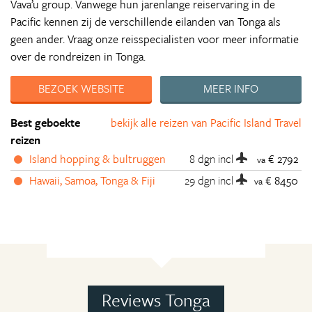
Vava’u group. Vanwege hun jarenlange reiservaring in de
Pacific kennen zij de verschillende eilanden van Tonga als
geen ander. Vraag onze reisspecialisten voor meer informatie
over de rondreizen in Tonga.
BEZOEK WEBSITE
MEER INFO
Best geboekte
bekijk alle reizen van Pacific Island Travel
reizen
Island hopping & bultruggen
8 dgn
incl
€ 2792
va
Hawaii, Samoa, Tonga & Fiji
29 dgn
incl
€ 8450
va
Reviews Tonga