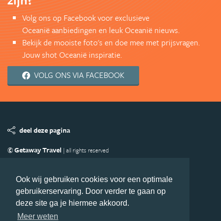
Volg ons op Facebook voor exclusieve
Oceanië aanbiedingen en leuk Oceanië nieuws.
Bekijk de mooiste foto's en doe mee met prijsvragen.
Jouw shot Oceanië inspiratie.
VOLG ONS VIA FACEBOOK
deel deze pagina
© Getaway Travel
| all rights reserved
Adverteren
Handige Links
Algemene Voorwaarden
Copyright
Privacy statement
Disclaimer
Cookies
Ook wij gebruiken cookies voor een optimale
gebruikerservaring. Door verder te gaan op
Volg Oceanie.nl
deze site ga je hiermee akkoord.
Nieuwsbrief
Facebook
Meer weten