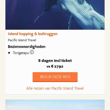
Island hopping & bultruggen
Pacific Island Travel
Bezienswaardigheden
Tongatapu
8 dagen
incl ticket
€ 2792
va
BEKIJK DEZE REIS
Alle reizen van Pacific Island Travel