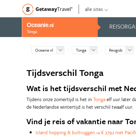
alle sites
Getaway
Travel
©
Oceanie
REISORGA
.nl
Tonga
Oceanie.nl
Tonga
Reisgids
Tijdsverschil Tonga
Wat is het tijdsverschil met Ne
Tijdens onze zomertijd is het in
Tonga
elf uur later d
de Nederlandse wintertijd is het verschil twaalf uur.
Vind je reis of vakantie naar T
Island hopping & bultruggen
€ 2792 met Pacifi
va