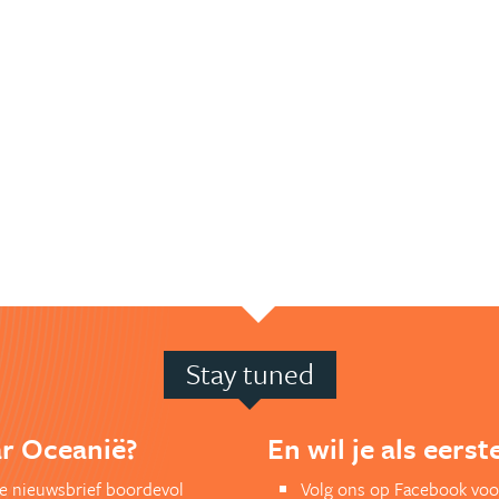
Stay tuned
ar Oceanië?
En wil je als eers
kse nieuwsbrief boordevol
Volg ons op Facebook voo