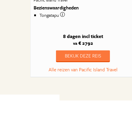
Bezienswaardigheden
Tongatapu
8 dagen
incl ticket
€ 2792
va
BEKIJK DEZE REIS
Alle reizen van Pacific Island Travel