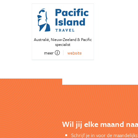
Australië, Nieuw-Zeeland & Pacific
specialist
meer
website
Wil jij elke maand na
Schrijf je in voor de maandelij