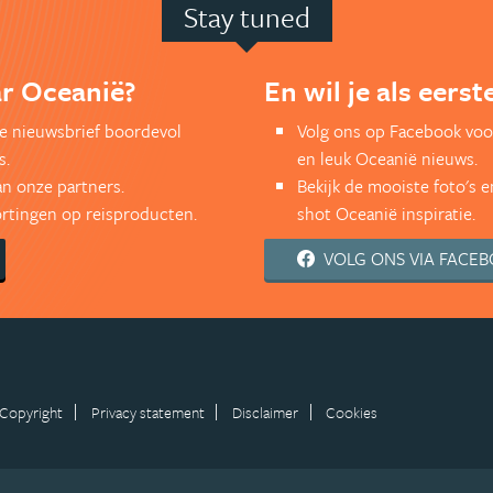
Stay tuned
ar Oceanië?
En wil je als eers
kse nieuwsbrief boordevol
Volg ons op Facebook voo
s.
en leuk Oceanië nieuws.
an onze partners.
Bekijk de mooiste foto's 
kortingen op reisproducten.
shot Oceanië inspiratie.
VOLG ONS VIA FACE
Copyright
Privacy statement
Disclaimer
Cookies