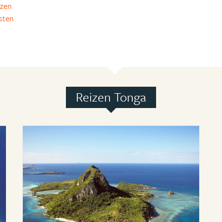
izen
isten
Reizen Tonga