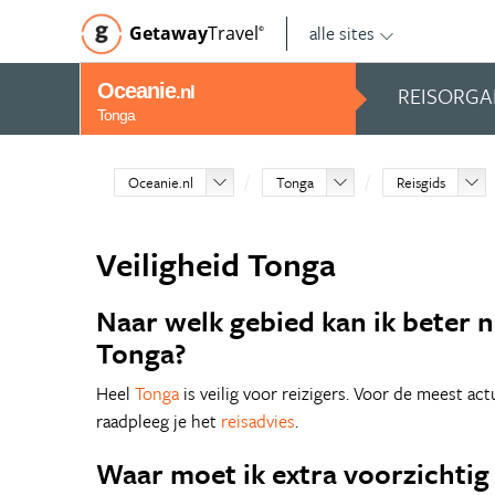
alle sites
Getaway
Travel
©
Oceanie
REISORGA
.nl
Tonga
Oceanie.nl
Tonga
Reisgids
Veiligheid Tonga
Naar welk gebied kan ik beter ni
Tonga?
Heel
Tonga
is veilig voor reizigers. Voor de meest ac
raadpleeg je het
reisadvies
.
Waar moet ik extra voorzichtig 