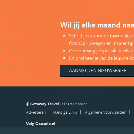
Wil jij elke maand na
Schrijf je in voor de maandelij
foto's, prijsvragen en insider tip
Ook ontvang je speciale deals v
En profiteer je van de leukste 
AANMELDEN NIEUWSBRIEF
© Getaway Travel
| all rights reserved
Adverteren
Handige Links
Algemene Voorwaarden
Volg Oceanie.nl
Nieuwsbrief
Facebook