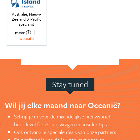
Australië, Nieuw-
Zeeland & Pacific
specialist
meer
website
Stay tuned
Wil jij elke maand naar Oceanië?
Schrijf je in voor de maandelijkse nieuwsbrief
boordevol foto's, prijsvragen en insider tips.
Ook ontvang je speciale deals van onze partners.