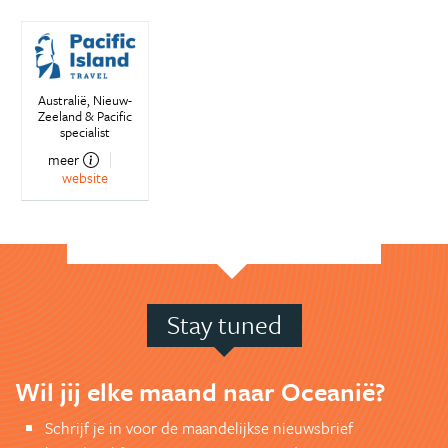
Australië, Nieuw-
Zeeland & Pacific
specialist
meer
website
Stay tuned
Wil jij elke maand naar Oceanië?
Schrijf je in voor de maandelijkse nieuwsbrief