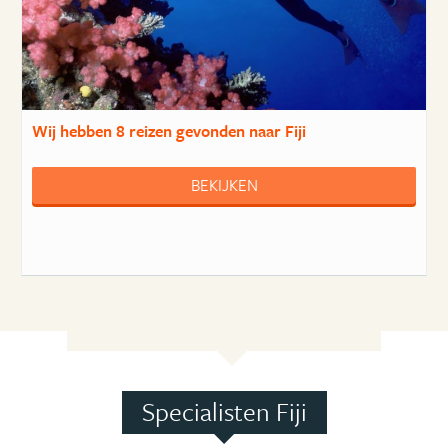
Wij hebben
8 reizen
gevonden naar Fiji
BEKIJKEN
Specialisten Fiji