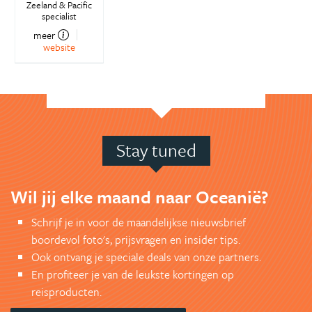
Zeeland & Pacific
specialist
meer
website
Stay tuned
Wil jij elke maand naar Oceanië?
Schrijf je in voor de maandelijkse nieuwsbrief
boordevol foto's, prijsvragen en insider tips.
Ook ontvang je speciale deals van onze partners.
En profiteer je van de leukste kortingen op
reisproducten.