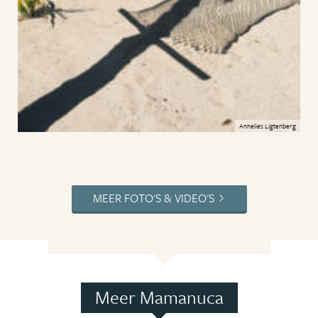
Annelies Ligtenberg
MEER FOTO'S & VIDEO'S
Meer Mamanuca