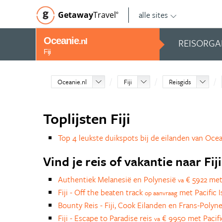
alle sites
Getaway
Travel
©
Oceanie
REISORGA
.nl
Fiji
Oceanie.nl
Fiji
Reisgids
Toplijsten Fiji
Top 4 leukste duikspots bij de eilanden van Oce
Vind je reis of vakantie naar Fiji
Authentiek Melanesië en Polynesië
€ 5922 met 
va
Fiji - Off the beaten track
met Pacific I
op aanvraag
Bounty Reis - Fiji, Cook Eilanden en Frans-Polyn
Fiji - Escape to Paradise reis
€ 9950 met Pacific
va