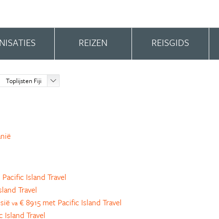
NISATIES
REIZEN
REISGIDS
Toplijsten Fiji
anië
Pacific Island Travel
sland Travel
esië
€ 8915 met Pacific Island Travel
va
 Island Travel