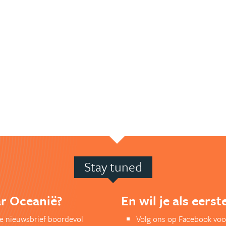
Stay tuned
ar Oceanië?
En wil je als eers
kse nieuwsbrief boordevol
Volg ons op Facebook voo