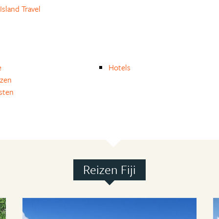
Island Travel
e
Hotels
izen
isten
Reizen Fiji