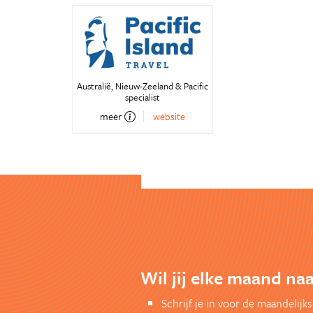
Australië, Nieuw-Zeeland & Pacific
specialist
meer
website
Wil jij elke maand na
Schrijf je in voor de maandelij