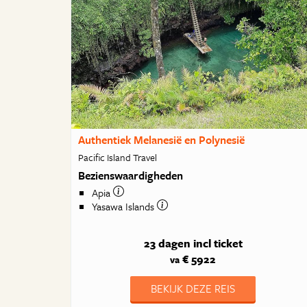
Authentiek Melanesië en Polynesië
Pacific Island Travel
Bezienswaardigheden
Apia
Yasawa Islands
23 dagen
incl ticket
€ 5922
va
BEKIJK DEZE REIS