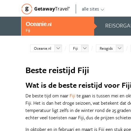
alle sites
Getaway
Travel
©
Oceanie
REISORGA
.nl
Fiji
Oceanie.nl
Fiji
Reisgids
Beste reistijd Fiji
Wat is de beste reistijd voor Fij
De beste tijd om naar
Fiji
te gaan is tussen mei en ok
Fiji. Het is dan het droge seizoen, wat betekent dat 
temperatuur ligt zelfs in de winter rond de 25 graden.
echter veel toeristen naar Fiji, dus de prijzen schie
In oktober en in februari en maart is Fiji een stuk g