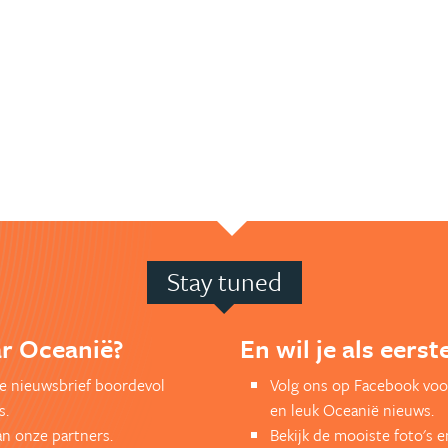
Stay tuned
ar Oceanië?
En wil je als eers
kse nieuwsbrief boordevol
Volg ons op Facebook voo
s.
en leuk Oceanië nieuws.
an onze partners.
Bekijk de mooiste foto's 