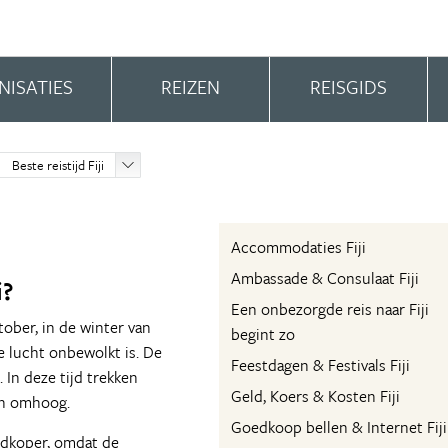
NISATIES
REIZEN
REISGIDS
Beste reistijd Fiji
Accommodaties Fiji
Ambassade & Consulaat Fiji
i?
Een onbezorgde reis naar Fiji
tober, in de winter van
begint zo
de lucht onbewolkt is. De
Feestdagen & Festivals Fiji
 In deze tijd trekken
Geld, Koers & Kosten Fiji
ten omhoog.
Goedkoop bellen & Internet Fiji
oedkoper, omdat de