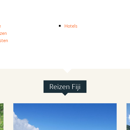
e
Hotels
izen
isten
Reizen Fiji