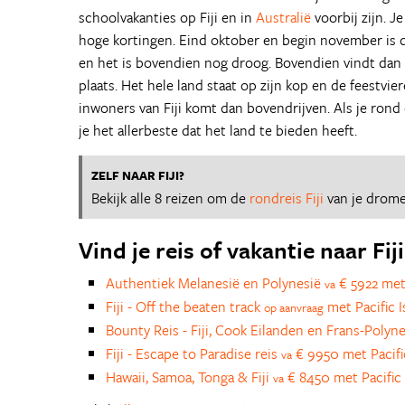
schoolvakanties op Fiji en in
Australië
voorbij zijn. J
hoge kortingen. Eind oktober en begin november is 
en het is bovendien nog droog. Bovendien vindt dan 
plaats. Het hele land staat op zijn kop en de feestvie
inwoners van Fiji komt dan bovendrijven. Als je rond d
je het allerbeste dat het land te bieden heeft.
ZELF NAAR FIJI?
Bekijk alle 8 reizen om de
rondreis Fiji
van je drome
Vind je reis of vakantie naar Fiji
Authentiek Melanesië en Polynesië
€ 5922 met 
va
Fiji - Off the beaten track
met Pacific I
op aanvraag
Bounty Reis - Fiji, Cook Eilanden en Frans-Polyn
Fiji - Escape to Paradise reis
€ 9950 met Pacific
va
Hawaii, Samoa, Tonga & Fiji
€ 8450 met Pacific 
va