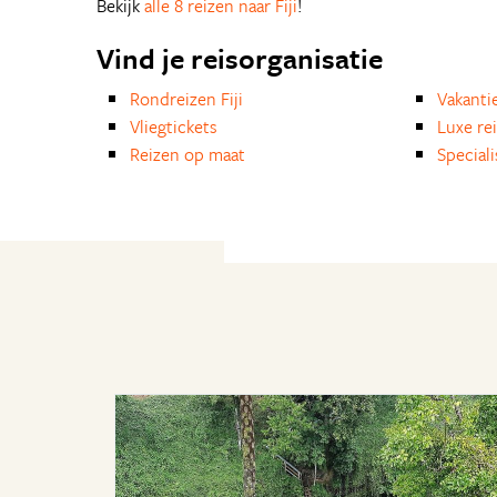
Bekijk
alle 8 reizen naar Fiji
!
Vind je reisorganisatie
Rondreizen Fiji
Vakanti
Vliegtickets
Luxe re
Reizen op maat
Special