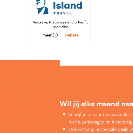
Australië, Nieuw-Zeeland & Pacific
specialist
meer
website
Wil jij elke maand na
Schrijf je in voor de maandelij
foto's, prijsvragen en insider tip
Ook ontvang je speciale deals v