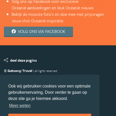
Volg ons op Facebook voor exclusieve
Oceanië aanbiedingen en leuk Oceanië nieuws.
Bekijk de mooiste foto's en doe mee met prijsvragen.
Jouw shot Oceanië inspiratie.
VOLG ONS VIA FACEBOOK
deel deze pagina
© Getaway Travel
| all rights reserved
Adverteren
Handige Links
Algemene Voorwaarden
Copyright
Privacy statement
Disclaimer
Cookies
Ook wij gebruiken cookies voor een optimale
gebruikerservaring. Door verder te gaan op
Volg Oceanie.nl
deze site ga je hiermee akkoord.
Nieuwsbrief
Facebook
Meer weten