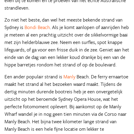
even bij te komen en te proeven van het echte Australische
strandleven.
Zo niet het beste, dan wel het meeste bekende strand van
Sydney is
Bondi Beach
. Als je komt aanlopen of aanrijden heb
je meteen al een prachtig uitzicht over de sikkelvormige baai
met zijn helderblauwe zee. Neem een surfles, spot knappe
lifeguards, of ga voor een frisse duik in de zee. Geniet aan het
einde van de dag van een lekker koud drankje bij een van de
hippe barretjes rondom het strand of op de boulevard.
Een ander populair strand is
Manly
Beach. De ferry ernaartoe
maakt het strand al het bezoeken waard maakt. Tijdens de
dertig minuten durende bootreis heb je een onvergetelijk
uitzicht op het beroemde Sydney Opera House, wat het
perfecte fotomoment oplevert. Bij aankomst op de Manly
Wharf wandel je in nog geen tien minuten via de Corso naar
Manly Beach. Het bijna twee kilometer lange strand van
Manly Beach is een hele fijne locatie om lekker te