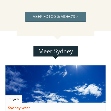
MEER FOTO'S & VIDEO'S
Meer Sydney
reisgids
Sydney weer