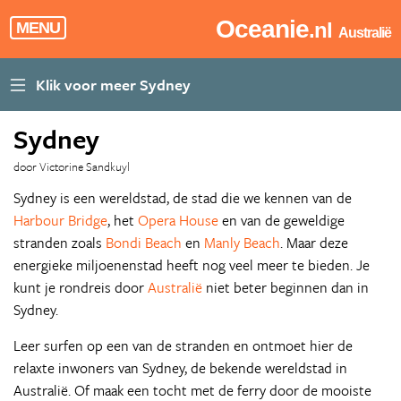
Oceanie
.nl
MENU
Australië
Sydney
door Victorine Sandkuyl
Sydney is een wereldstad, de stad die we kennen van de
Harbour Bridge
, het
Opera House
en van de geweldige
stranden zoals
Bondi Beach
en
Manly Beach
. Maar deze
energieke miljoenenstad heeft nog veel meer te bieden. Je
kunt je rondreis door
Australië
niet beter beginnen dan in
Sydney.
Leer surfen op een van de stranden en ontmoet hier de
relaxte inwoners van Sydney, de bekende wereldstad in
Australië. Of maak een tocht met de ferry door de mooiste