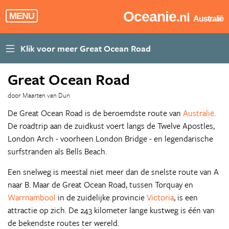
Oceanie
.nl
MENU
Australië
Great Ocean Road
door Maarten van Dun
De Great Ocean Road is de beroemdste route van
Australië
.
De roadtrip aan de zuidkust voert langs de Twelve Apostles,
London Arch - voorheen London Bridge - en legendarische
surfstranden als Bells Beach.
Een snelweg is meestal niet meer dan de snelste route van A
naar B. Maar de Great Ocean Road, tussen Torquay en
Warrnambool
in de zuidelijke provincie
Victoria
, is een
attractie op zich. De 243 kilometer lange kustweg is één van
de bekendste routes ter wereld.