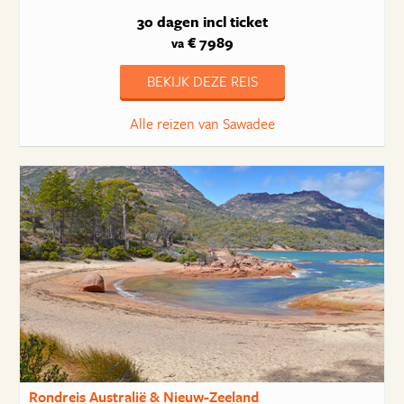
30 dagen
incl ticket
€ 7989
va
BEKIJK DEZE REIS
Alle reizen van Sawadee
Rondreis Australië & Nieuw-Zeeland