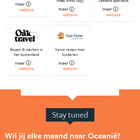
maat sinds 1993
Zeeland specialist
meer
meer
meer
website
website
website
Reizen & werken in
Verre reizen met
het buitenland
kinderen
meer
meer
website
website
Stay tuned
Wil jij elke maand naar Oceanië?