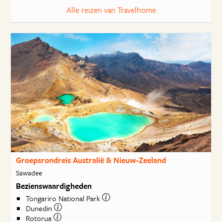
Alle reizen van Travelhome
Groepsrondreis Australië & Nieuw-Zeeland
Sawadee
Bezienswaardigheden
Tongariro National Park
Dunedin
Rotorua