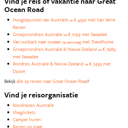
Vind je reis of vakantie naar Great
Ocean Road
Hoogtepunten van Australië
€ 4550 met Van Verre
va
Reizen
Groepsrondreis Australië
€ 7199 met Sawadee
va
Van outback naar oceaan
met Travelhome
op aanvraag
Groepsrondreis Australië & Nieuw-Zeeland
€ 7989
va
met Sawadee
Rondreis Australië & Nieuw-Zeeland
€ 7495 met
va
Djoser
Bekijk
alle 29 reizen naar Great Ocean Road
!
Vind je reisorganisatie
Rondreizen Australië
Vliegtickets
Camper huren
Reizen op maat