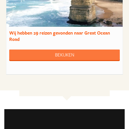
Wij hebben
29 reizen
gevonden naar Great Ocean
Road
BEKIJKEN