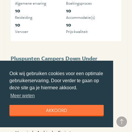
Algemene ervaring
Boekingsproces
10
10
Reisleiding
Accommodatie(s)
10
10
Vervoer
Prijs-kwaliteit
Pluspunten Campers Down Under
Persoonlijke begeleiding bij boeken camper
Ook wij gebruiken cookies voor een optimale
uitgebreide informatie over Australie/Tasmanie
gebruikerservaring. Door verder te gaan op
Persoonlijk contact
deze site ga je hiermee akkoord.
Meer weten
Minpunten Campers Down Under
geen
AKKOORD
Bezochte landen