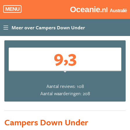
Oceanie
.nl
MENU
Australië
9,3
Aantal reviews: 108
Aantal waarderingen: 208
Campers Down Under