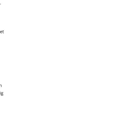
r
et
m
ig