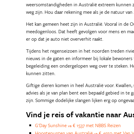
weersomstandigheden in Australië extreem kunnen zij
weg zijn. Hou daar rekening mee als je de natuur van 
Het kan gemeen heet zijn in Australië. Vooral in de 
meedogenloos. Dat heeft gevolgen voor mens en mach
er op dat je auto niet oververhit raakt.
Tijdens het regenseizoen in het noorden treden riv
nieuws in de gaten en informeer bij lokale bewoners 
begeleiding een ondergelopen weg over te steken. Ho
kunnen zitten.
Giftige dieren komen in heel Australië voor. Kwallen
advies als je van plan bent een bepaald gebied in te ga
zijn. Sommige dodelijke slangen lijken erg op ongevaa
Vind je reis of vakantie naar Au
G'Day Sunshine
€ 1537 met NBBS Reizen
va
Hoogtepunten van Australië
€ 4550 met Van V
va