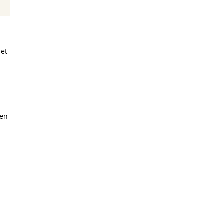
n
het
 en