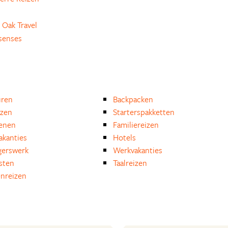
 Oak Travel
senses
uren
Backpacken
izen
Starterspakketten
enen
Familiereizen
akanties
Hotels
igerswerk
Werkvakanties
isten
Taalreizen
nreizen