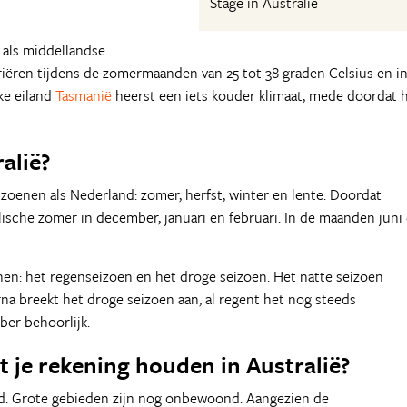
Stage in Australië
t als middellandse
iëren tijdens de zomermaanden van 25 tot 38 graden Celsius en i
jke eiland
Tasmanië
heerst een iets kouder klimaat, mede doordat 
alië?
izoenen als Nederland: zomer, herfst, winter en lente. Doordat
ralische zomer in december, januari en februari. In de maanden juni
nen: het regenseizoen en het droge seizoen. Het natte seizoen
na breekt het droge seizoen aan, al regent het nog steeds
ber behoorlijk.
je rekening houden in Australië?
id. Grote gebieden zijn nog onbewoond. Aangezien de