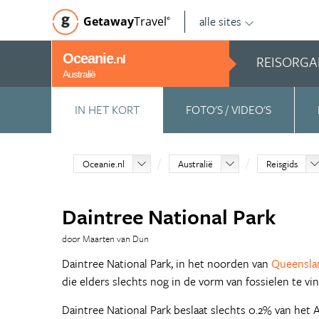
alle sites
Getaway
Travel
©
Oceanie
REISORGA
.nl
Australië
IN HET KORT
FOTO'S / VIDEO'S
Oceanie.nl
Australië
Reisgids
Daintree National Park
door Maarten van Dun
Daintree National Park, in het noorden van
Queensla
die elders slechts nog in de vorm van fossielen te vin
Daintree National Park beslaat slechts 0.2% van het A