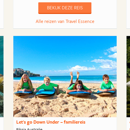
BEKIJK DEZE REIS
Alle reizen van Travel Essence
Let's go Down Under – familiereis
Riksja Australie