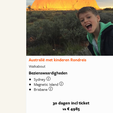
Australië met kinderen Rondreis
Walkabout
Bezienswaardigheden
Sydney
Magnetic Island
Brisbane
30 dagen
incl ticket
€ 4985
va