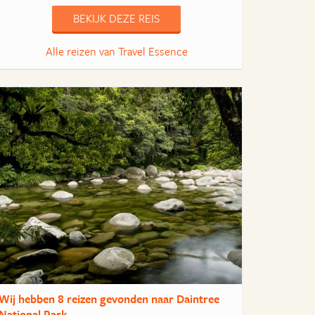
BEKIJK DEZE REIS
Alle reizen van Travel Essence
Wij hebben
8 reizen
gevonden naar Daintree
National Park