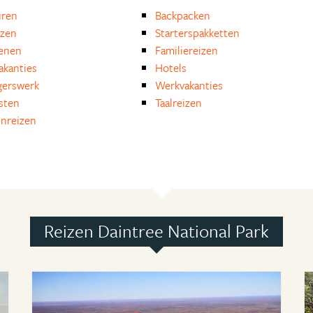
uren
Backpacken
izen
Starterspakketten
enen
Familiereizen
akanties
Hotels
igerswerk
Werkvakanties
isten
Taalreizen
nreizen
Reizen Daintree National Park