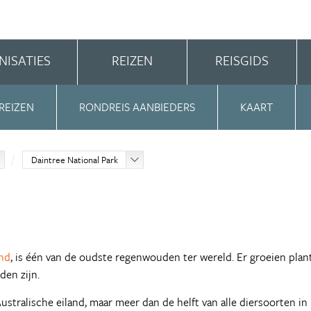
NISATIES
REIZEN
REISGIDS
REIZEN
RONDREIS AANBIEDERS
KAART
Daintree National Park
nd
, is één van de oudste regenwouden ter wereld. Er groeien plan
den zijn.
ustralische eiland, maar meer dan de helft van alle diersoorten in