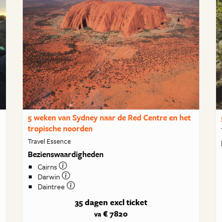
5 weken van Sydney naar de Red Centre en het
tropische noorden
Travel Essence
Bezienswaardigheden
Cairns
Darwin
Daintree
35 dagen
excl ticket
€ 7820
va