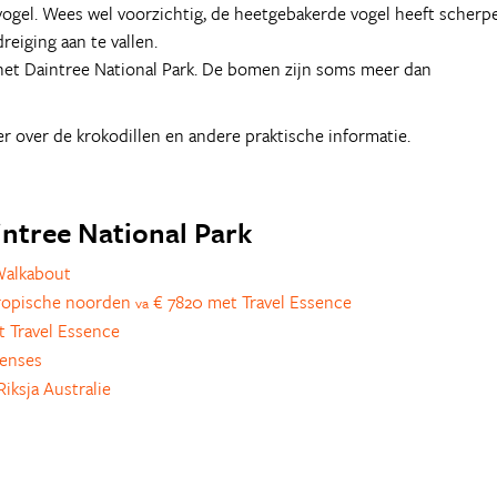
svogel. Wees wel voorzichtig, de heetgebakerde vogel heeft scherp
eiging aan te vallen.
het Daintree National Park. De bomen zijn soms meer dan
r over de krokodillen en andere praktische informatie.
aintree National Park
Walkabout
tropische noorden
€ 7820 met Travel Essence
va
 Travel Essence
senses
iksja Australie