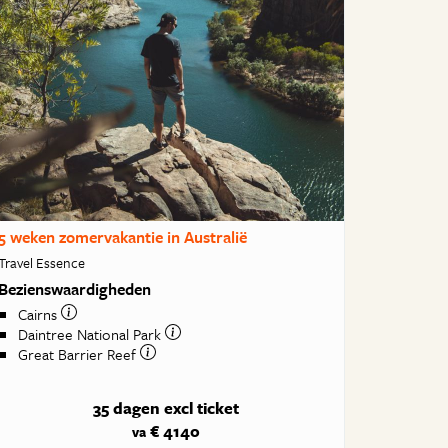
5 weken zomervakantie in Australië
Travel Essence
Bezienswaardigheden
Cairns
Daintree National Park
Great Barrier Reef
35 dagen
excl ticket
€ 4140
va