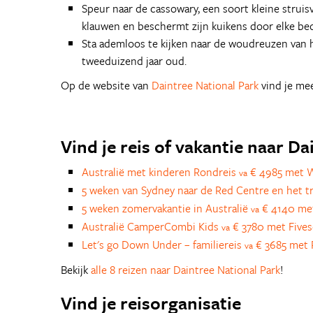
Speur naar de cassowary, een soort kleine strui
klauwen en beschermt zijn kuikens door elke bedr
Sta ademloos te kijken naar de woudreuzen van 
tweeduizend jaar oud.
Op de website van
Daintree National Park
vind je mee
Vind je reis of vakantie naar D
Australië met kinderen Rondreis
€ 4985 met 
va
5 weken van Sydney naar de Red Centre en het 
5 weken zomervakantie in Australië
€ 4140 met
va
Australië CamperCombi Kids
€ 3780 met Five
va
Let's go Down Under – familiereis
€ 3685 met R
va
Bekijk
alle 8 reizen naar Daintree National Park
!
Vind je reisorganisatie