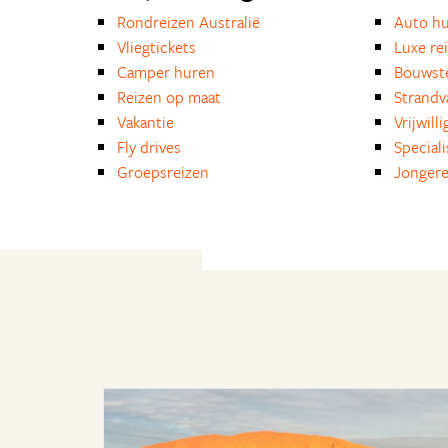
Rondreizen Australië
Auto h
Vliegtickets
Luxe re
Camper huren
Bouwst
Reizen op maat
Strandv
Vakantie
Vrijwill
Fly drives
Special
Groepsreizen
Jongere