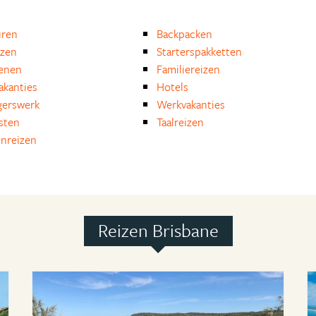
uren
Backpacken
izen
Starterspakketten
enen
Familiereizen
akanties
Hotels
igerswerk
Werkvakanties
isten
Taalreizen
nreizen
Reizen Brisbane