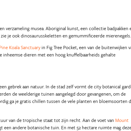
 een verzameling musea. Aboriginal kunst, een collectie badpakken 
r zie je ook dinosaurusskeletten en gemummificeerde mierenegels.
Pine Koala Sanctuary
in Fig Tree Pocket, een van de buitenwijken 
ere inheemse dieren met een hoog knuffelbaarheids gehalte
een gebrek aan natuur. In de stad zelf vormt de city botanical gar
erden de weelderige tuinen aangelegd door gevangenen, om de
dig ga je gratis chillen tussen de vele planten en bloemsoorten d
ur van de tropische staat tot zijn recht. Aan de voet van
Mount
igt een andere botanische tuin. En met 52 hectare ruimte mag dez