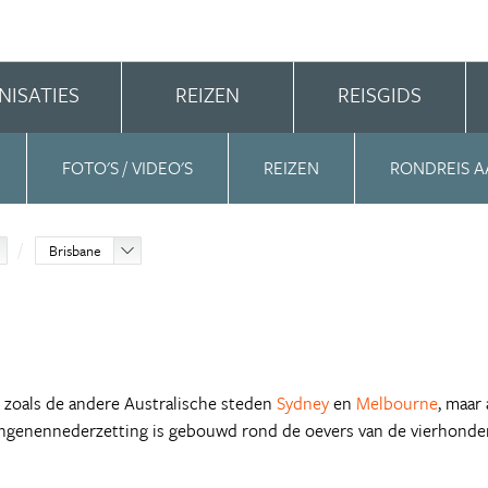
NISATIES
REIZEN
REISGIDS
FOTO'S / VIDEO'S
REIZEN
RONDREIS A
Brisbane
t zoals de andere Australische steden
Sydney
en
Melbourne
, maar
angenennederzetting is gebouwd rond de oevers van de vierhonde