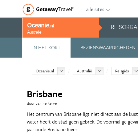
alle sites
Getaway
Travel
©
Oceanie
REISORGA
.nl
Australië
IN HET KORT
BEZIENSWAARDIGHEDEN
Oceanie.nl
Australië
Reisgids
Brisbane
door Janine Kervel
Het centrum van Brisbane ligt niet direct aan de kus
water heeft de stad geen gebrek. De voormalige gev
jaar oude Brisbane River.