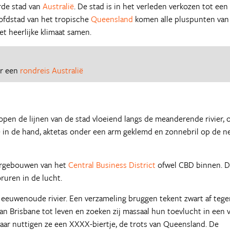
rde stad van
Australië
. De stad is in het verleden verkozen tot een
oofdstad van het tropische
Queensland
komen alle pluspunten van
et heerlijke klimaat samen.
or een
rondreis Australië
open de lijnen van de stad vloeiend langs de meanderende rivier, 
ie in de hand, aktetas onder een arm geklemd en zonnebril op de n
orgebouwen van het
Central Business District
ofwel CBD binnen. 
oruren in de lucht.
eeuwenoude rivier. Een verzameling bruggen tekent zwart af tege
 Brisbane tot leven en zoeken zij massaal hun toevlucht in een 
aar nuttigen ze een XXXX-biertje, de trots van Queensland. De