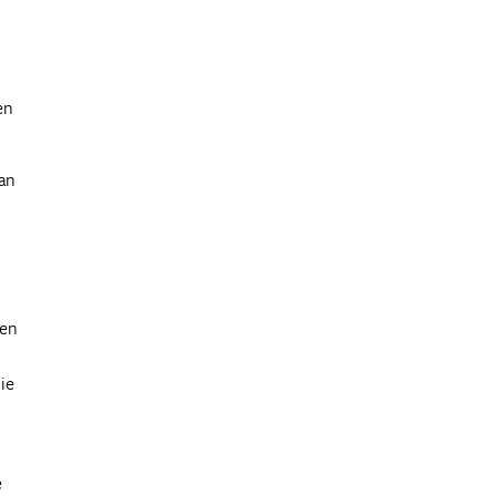
en
van
den
ie
e