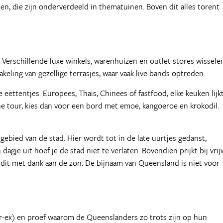
n, die zijn onderverdeeld in thematuinen. Boven dit alles torent
. Verschillende luxe winkels, warenhuizen en outlet stores wissele
keling van gezellige terrasjes, waar vaak live bands optreden.
eettentjes. Europees, Thais, Chinees of fastfood, elke keuken lijk
he tour, kies dan voor een bord met emoe, kangoeroe en krokodil.
sgebied van de stad. Hier wordt tot in de late uurtjes gedanst,
gje uit hoef je de stad niet te verlaten. Bovendien prijkt bij vrij
 dit met dank aan de zon. De bijnaam van Queensland is niet voor
-ex) en proef waarom de Queenslanders zo trots zijn op hun