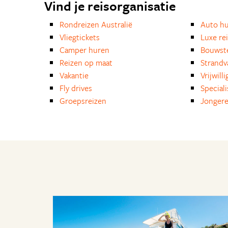
Vind je reisorganisatie
Rondreizen Australië
Auto h
Vliegtickets
Luxe re
Camper huren
Bouwst
Reizen op maat
Strandv
Vakantie
Vrijwill
Fly drives
Special
Groepsreizen
Jongere