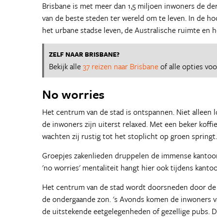
Brisbane is met meer dan 1,5 miljoen inwoners de de
van de beste steden ter wereld om te leven. In de h
het urbane stadse leven, de Australische ruimte en h
ZELF NAAR BRISBANE?
Bekijk alle
37 reizen naar Brisbane
of alle opties vo
No worries
Het centrum van de stad is ontspannen. Niet alleen l
de inwoners zijn uiterst relaxed. Met een beker koff
wachten zij rustig tot het stoplicht op groen springt.
Groepjes zakenlieden druppelen de immense kanto
'no worries' mentaliteit hangt hier ook tijdens kanto
Het centrum van de stad wordt doorsneden door de 
de ondergaande zon. 's Avonds komen de inwoners van
de uitstekende eetgelegenheden of gezellige pubs. D