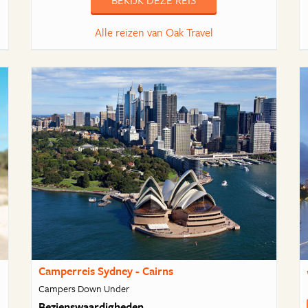
BEKIJK DEZE REIS
Alle reizen van Oak Travel
Camperreis Sydney - Cairns
Campers Down Under
Bezienswaardigheden