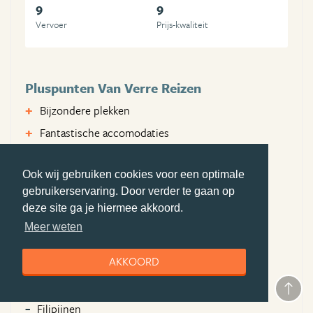
9
9
Vervoer
Prijs-kwaliteit
Pluspunten Van Verre Reizen
Bijzondere plekken
Fantastische accomodaties
Ontzorgen
Ook wij gebruiken cookies voor een optimale
Minpunten Van Verre Reizen
gebruikerservaring. Door verder te gaan op
Geen
deze site ga je hiermee akkoord.
Meer weten
Bezochte landen
AKKOORD
Sri Lanka
Thailand
Filipijnen