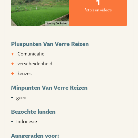
1
foto's en video's
Henny De Ruiter
Pluspunten Van Verre Reizen
Comunicatie
verscheidenheid
keuzes
Minpunten Van Verre Reizen
geen
Bezochte landen
Indonesie
Aangeraden voor: