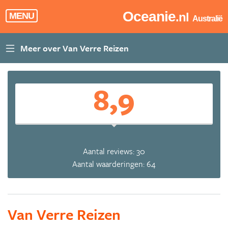
Oceanie
.nl
MENU
Australië
8,9
Aantal reviews: 30
Aantal waarderingen: 64
Van Verre Reizen