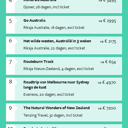
Djoser
28 dagen
incl ticket
5
€ 2995
Go Australia
va
Riksja Australie
18 dagen
excl ticket
6
€ 2175
Het wilde westen, Australië in 3 weken
va
Riksja Australie
22 dagen
excl ticket
7
€ 654
Routeburn Track
va
Riksja Nieuw-Zeeland
4 dagen
excl ticket
8
€ 4970
Roadtrip van Melbourne naar Sydney
va
langs de kust
Evaneos
20 dagen
excl ticket
9
€ 7200
The Natural Wonders of New Zealand
va
Tenzing Travel
32 dagen
incl ticket
10