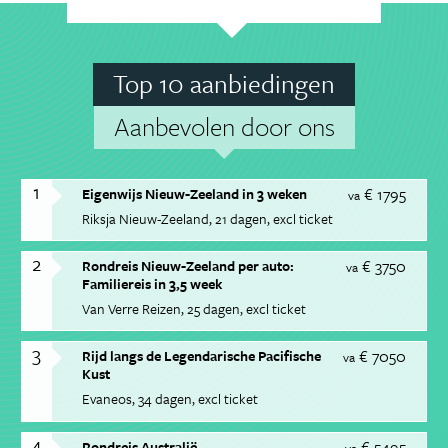
Top 10 aanbiedingen
Aanbevolen door ons
1
€ 1795
Eigenwijs Nieuw-Zeeland in 3 weken
va
Riksja Nieuw-Zeeland
21 dagen
excl ticket
2
€ 3750
Rondreis Nieuw-Zeeland per auto:
va
Familiereis in 3,5 week
Van Verre Reizen
25 dagen
excl ticket
3
€ 7050
Rijd langs de Legendarische Pacifische
va
Kust
Evaneos
34 dagen
excl ticket
4
€ 5495
Rondreis Australië
va