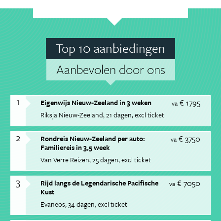
Top 10 aanbiedingen
Aanbevolen door ons
1
€ 1795
Eigenwijs Nieuw-Zeeland in 3 weken
va
Riksja Nieuw-Zeeland
21 dagen
excl ticket
2
€ 3750
Rondreis Nieuw-Zeeland per auto:
va
Familiereis in 3,5 week
Van Verre Reizen
25 dagen
excl ticket
3
€ 7050
Rijd langs de Legendarische Pacifische
va
Kust
Evaneos
34 dagen
excl ticket