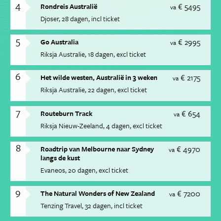
4
€ 5495
Rondreis Australië
va
Djoser
28 dagen
incl ticket
5
€ 2995
Go Australia
va
Riksja Australie
18 dagen
excl ticket
6
€ 2175
Het wilde westen, Australië in 3 weken
va
Riksja Australie
22 dagen
excl ticket
7
€ 654
Routeburn Track
va
Riksja Nieuw-Zeeland
4 dagen
excl ticket
8
€ 4970
Roadtrip van Melbourne naar Sydney
va
langs de kust
Evaneos
20 dagen
excl ticket
9
€ 7200
The Natural Wonders of New Zealand
va
Tenzing Travel
32 dagen
incl ticket