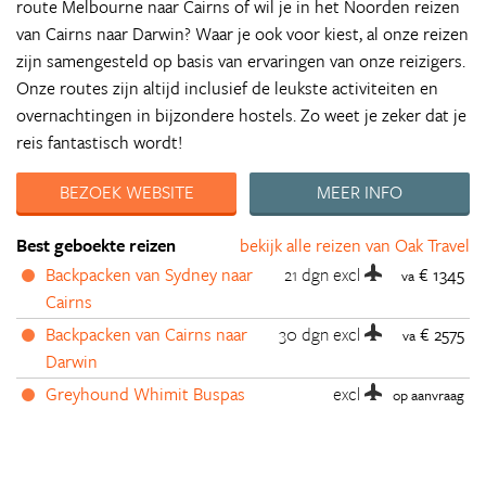
route Melbourne naar Cairns of wil je in het Noorden reizen
van Cairns naar Darwin? Waar je ook voor kiest, al onze reizen
zijn samengesteld op basis van ervaringen van onze reizigers.
Onze routes zijn altijd inclusief de leukste activiteiten en
overnachtingen in bijzondere hostels. Zo weet je zeker dat je
reis fantastisch wordt!
BEZOEK WEBSITE
MEER INFO
Best geboekte reizen
bekijk alle reizen van Oak Travel
Backpacken van Sydney naar
21 dgn
excl
€ 1345
va
Cairns
Backpacken van Cairns naar
30 dgn
excl
€ 2575
va
Darwin
Greyhound Whimit Buspas
excl
op aanvraag