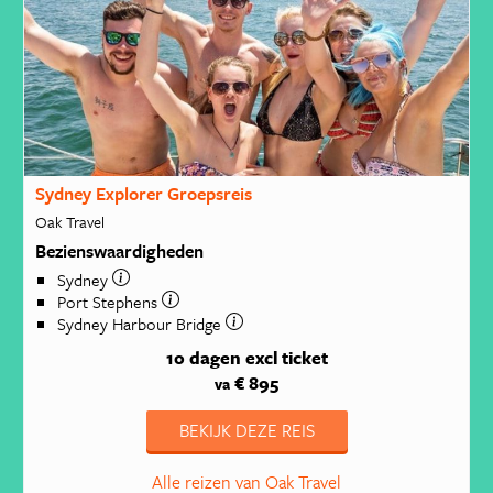
Sydney Explorer Groepsreis
Oak Travel
Bezienswaardigheden
Sydney
Port Stephens
Sydney Harbour Bridge
10 dagen
excl ticket
€ 895
va
BEKIJK DEZE REIS
Alle reizen van Oak Travel