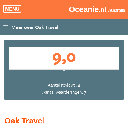
Oceanie
.nl
MENU
Australië
9,0
Aantal reviews: 4
Aantal waarderingen: 7
Oak Travel