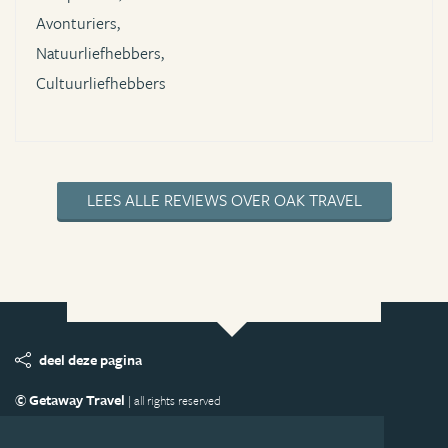
Avonturiers,
Natuurliefhebbers,
Cultuurliefhebbers
LEES ALLE REVIEWS OVER OAK TRAVEL
deel deze pagina
© Getaway Travel
| all rights reserved
Adverteren
Handige Links
Algemene Voorwaarden