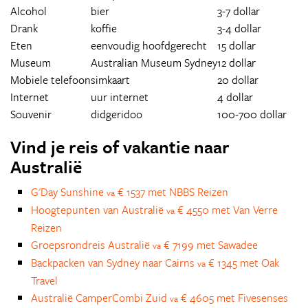
Alcohol
bier
3-7 dollar
Drank
koffie
3-4 dollar
Eten
eenvoudig hoofdgerecht
15 dollar
Museum
Australian Museum Sydney
12 dollar
Mobiele telefoon
simkaart
20 dollar
Internet
uur internet
4 dollar
Souvenir
didgeridoo
100-700 dollar
Vind je reis of vakantie naar
Australië
G'Day Sunshine
€ 1537 met NBBS Reizen
va
Hoogtepunten van Australië
€ 4550 met Van Verre
va
Reizen
Groepsrondreis Australië
€ 7199 met Sawadee
va
Backpacken van Sydney naar Cairns
€ 1345 met Oak
va
Travel
Australië CamperCombi Zuid
€ 4605 met Fivesenses
va