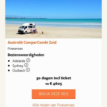
Australië CamperCombi Zuid
Fivesenses
Bezienswaardigheden
Adelaide
Sydney
Outback
30 dagen
incl ticket
€ 4605
va
BEKIJK DEZE REIS
Alle reizen van Fivesenses