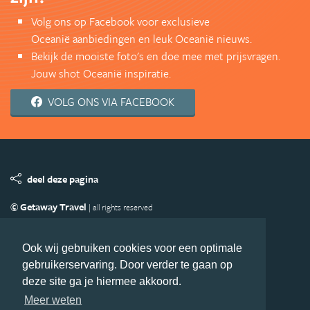
Volg ons op Facebook voor exclusieve
Oceanië aanbiedingen en leuk Oceanië nieuws.
Bekijk de mooiste foto's en doe mee met prijsvragen.
Jouw shot Oceanië inspiratie.
VOLG ONS VIA FACEBOOK
deel deze pagina
© Getaway Travel
| all rights reserved
Adverteren
Handige Links
Algemene Voorwaarden
Copyright
Privacy statement
Disclaimer
Cookies
Ook wij gebruiken cookies voor een optimale
gebruikerservaring. Door verder te gaan op
Volg Oceanie.nl
deze site ga je hiermee akkoord.
Nieuwsbrief
Facebook
Meer weten