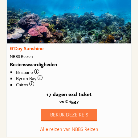
G'Day Sunshine
NBBS Reizen
Bezienswaardigheden
Brisbane
Byron Bay
Cairns
17 dagen
excl ticket
€ 1537
va
BEKIJK DEZE REIS
Alle reizen van NBBS Reizen