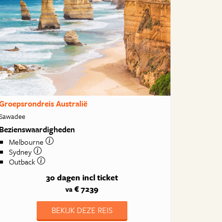
Groepsrondreis Australië
Sawadee
Bezienswaardigheden
Melbourne
Sydney
Outback
30 dagen
incl ticket
€ 7239
va
BEKIJK DEZE REIS