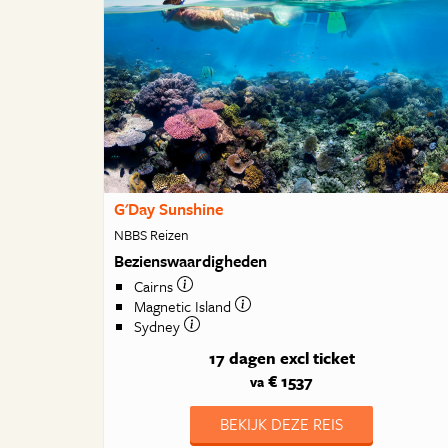
G'Day Sunshine
NBBS Reizen
Bezienswaardigheden
Cairns
Magnetic Island
Sydney
17 dagen
excl ticket
€ 1537
va
BEKIJK DEZE REIS