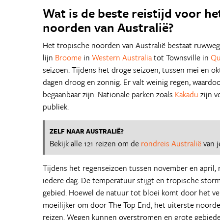
Wat is de beste reistijd voor he
noorden van Australië?
Het tropische noorden van Australië bestaat ruwweg 
lijn
Broome
in
Western Australia
tot Townsville in
Qu
seizoen. Tijdens het droge seizoen, tussen mei en ok
dagen droog en zonnig. Er valt weinig regen, waard
begaanbaar zijn. Nationale parken zoals
Kakadu
zijn v
publiek.
ZELF NAAR AUSTRALIË?
Bekijk alle 121 reizen om de
rondreis Australië
van j
Tijdens het regenseizoen tussen november en april, 
iedere dag. De temperatuur stijgt en tropische stor
gebied. Hoewel de natuur tot bloei komt door het ve
moeilijker om door The Top End, het uiterste noorden
reizen. Wegen kunnen overstromen en grote gebiede