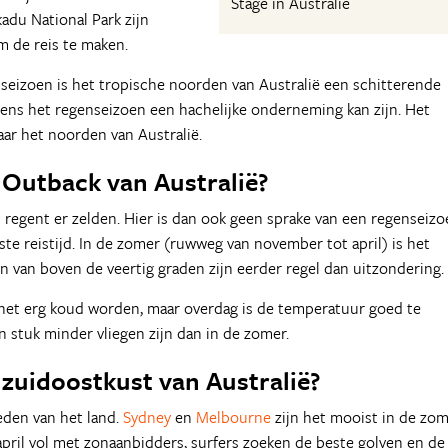
Stage in Australië
adu National Park zijn
m de reis te maken.
nseizoen is het tropische noorden van Australië een schitterende
ens het regenseizoen een hachelijke onderneming kan zijn. Het
aar het noorden van Australië.
e Outback van Australië?
t regent er zelden. Hier is dan ook geen sprake van een regenseiz
e reistijd. In de zomer (ruwweg van november tot april) is het
 van boven de veertig graden zijn eerder regel dan uitzondering.
n het erg koud worden, maar overdag is de temperatuur goed te
n stuk minder vliegen zijn dan in de zomer.
e zuidoostkust van Australië?
eden van het land.
Sydney
en
Melbourne
zijn het mooist in de zom
ril vol met zonaanbidders, surfers zoeken de beste golven en de