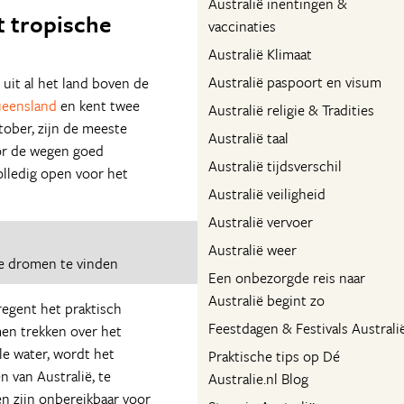
Australië inentingen &
t tropische
vaccinaties
Australië Klimaat
Australië paspoort en visum
uit al het land boven de
eensland
en kent twee
Australië religie & Tradities
tober, zijn de meeste
Australië taal
oor de wegen goed
Australië tijdsverschil
olledig open voor het
Australië veiligheid
Australië vervoer
Australië weer
e dromen te vinden
Een onbezorgde reis naar
Australië begint zo
regent het praktisch
Feestdagen & Festivals Australi
men trekken over het
le water, wordt het
Praktische tips op Dé
 van Australië, te
Australie.nl Blog
n zijn onbereikbaar voor