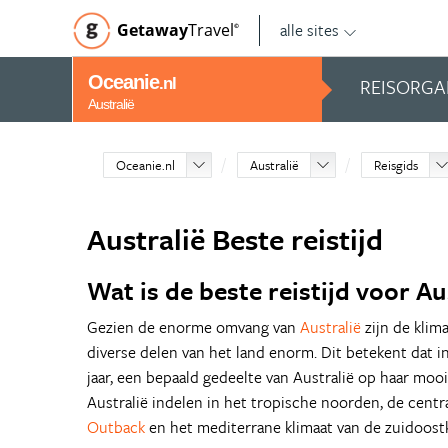
alle sites
Getaway
Travel
©
Oceanie
REISORGA
.nl
Australië
Oceanie.nl
Australië
Reisgids
Australië Beste reistijd
Wat is de beste reistijd voor Au
Gezien de enorme omvang van
Australië
zijn de klim
diverse delen van het land enorm. Dit betekent dat i
jaar, een bepaald gedeelte van Australië op haar mooi
Australië indelen in het tropische noorden, de centr
Outback
en het mediterrane klimaat van de zuidoost