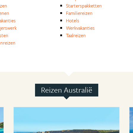
izen
Starterspakketten
enen
Familiereizen
akanties
Hotels
igerswerk
Werkvakanties
isten
Taalreizen
nreizen
Reizen Australië