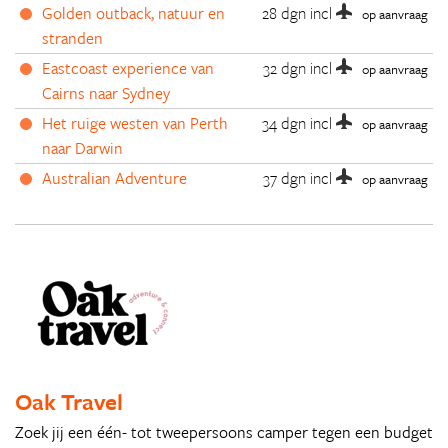
Golden outback, natuur en
28 dgn
incl
op aanvraag
stranden
Eastcoast experience van
32 dgn
incl
op aanvraag
Cairns naar Sydney
Het ruige westen van Perth
34 dgn
incl
op aanvraag
naar Darwin
Australian Adventure
37 dgn
incl
op aanvraag
Oak Travel
Zoek jij een één- tot tweepersoons camper tegen een budget