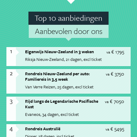
Top 10 aanbiedingen
Aanbevolen door ons
1
€ 1795
Eigenwijs Nieuw-Zeeland in 3 weken
va
Riksja Nieuw-Zeeland
21 dagen
excl ticket
2
€ 3750
Rondreis Nieuw-Zeeland per auto:
va
Familiereis in 3,5 week
Van Verre Reizen
25 dagen
excl ticket
3
€ 7050
Rijd langs de Legendarische Pacifische
va
Kust
Evaneos
34 dagen
excl ticket
4
€ 5495
Rondreis Australië
va
Djoser
28 dagen
incl ticket