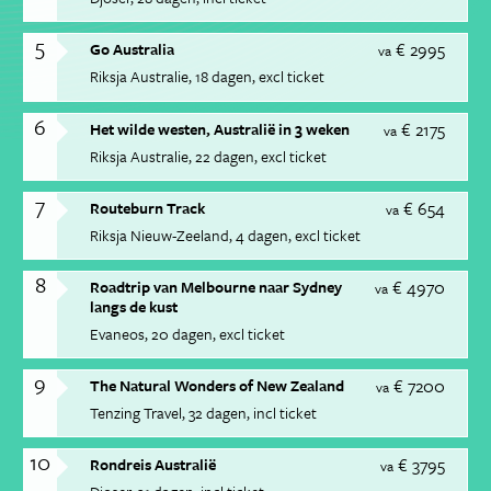
5
€ 2995
Go Australia
va
Riksja Australie
18 dagen
excl ticket
6
€ 2175
Het wilde westen, Australië in 3 weken
va
Riksja Australie
22 dagen
excl ticket
7
€ 654
Routeburn Track
va
Riksja Nieuw-Zeeland
4 dagen
excl ticket
8
€ 4970
Roadtrip van Melbourne naar Sydney
va
langs de kust
Evaneos
20 dagen
excl ticket
9
€ 7200
The Natural Wonders of New Zealand
va
Tenzing Travel
32 dagen
incl ticket
10
€ 3795
Rondreis Australië
va