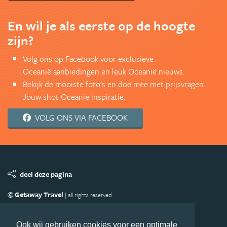
En wil je als eerste op de hoogte
zijn?
Volg ons op Facebook voor exclusieve
Oceanië aanbiedingen en leuk Oceanië nieuws.
Bekijk de mooiste foto's en doe mee met prijsvragen.
Jouw shot Oceanië inspiratie.
VOLG ONS VIA FACEBOOK
deel deze pagina
© Getaway Travel
| all rights reserved
Adverteren
Handige Links
Algemene Voorwaarden
Copyright
Privacy statement
Disclaimer
Cookies
Ook wij gebruiken cookies voor een optimale