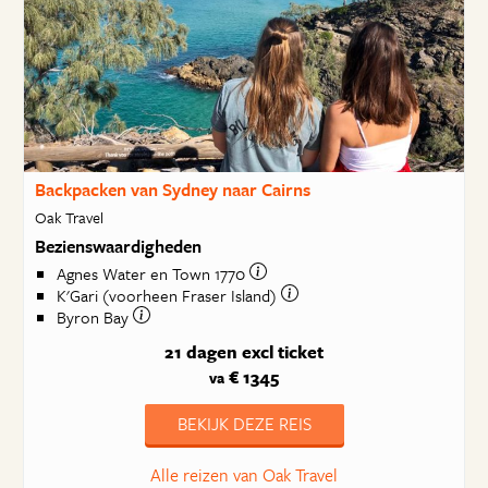
Backpacken van Sydney naar Cairns
Oak Travel
Bezienswaardigheden
Agnes Water en Town 1770
K'Gari (voorheen Fraser Island)
Byron Bay
21 dagen
excl ticket
€ 1345
va
BEKIJK DEZE REIS
Alle reizen van Oak Travel