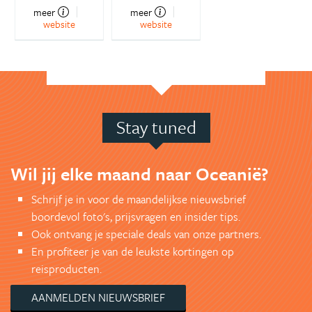
meer
meer
website
website
Stay tuned
Wil jij elke maand naar Oceanië?
Schrijf je in voor de maandelijkse nieuwsbrief
boordevol foto's, prijsvragen en insider tips.
Ook ontvang je speciale deals van onze partners.
En profiteer je van de leukste kortingen op
reisproducten.
AANMELDEN NIEUWSBRIEF