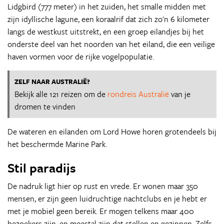
Lidgbird (777 meter) in het zuiden, het smalle midden met
zijn idyllische lagune, een koraalrif dat zich zo'n 6 kilometer
langs de westkust uitstrekt, en een groep eilandjes bij het
onderste deel van het noorden van het eiland, die een veilige
haven vormen voor de rijke vogel­populatie.
ZELF NAAR AUSTRALIË?
Bekijk alle 121 reizen om de
rondreis Australië
van je
dromen te vinden
De wateren en eilanden om Lord Howe horen grotendeels bij
het beschermde Marine Park.
Stil paradijs
De nadruk ligt hier op rust en vrede. Er wonen maar 350
mensen, er zijn geen luidruchtige nachtclubs en je hebt er
met je mobiel geen bereik. Er mogen telkens maar 400
bezoekers zijn, en meestal zijn dat stellen en gezinnen. Zelfs