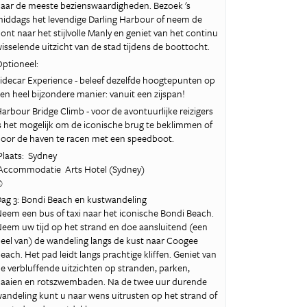
aar de meeste bezienswaardigheden. Bezoek 's
iddags het levendige Darling Harbour of neem de
ont naar het stijlvolle Manly en geniet van het continu
isselende uitzicht van de stad tijdens de boottocht.
ptioneel:
idecar Experience - beleef dezelfde hoogtepunten op
en heel bijzondere manier: vanuit een zijspan!
arbour Bridge Climb - voor de avontuurlijke reizigers
s het mogelijk om de iconische brug te beklimmen of
oor de haven te racen met een speedboot.
laats: Sydney
ccommodatie Arts Hotel (Sydney)
©
ag 3: Bondi Beach en kustwandeling
eem een bus of taxi naar het iconische Bondi Beach.
eem uw tijd op het strand en doe aansluitend (een
eel van) de wandeling langs de kust naar Coogee
each. Het pad leidt langs prachtige kliffen. Geniet van
e verbluffende uitzichten op stranden, parken,
aaien en rotszwembaden. Na de twee uur durende
andeling kunt u naar wens uitrusten op het strand of