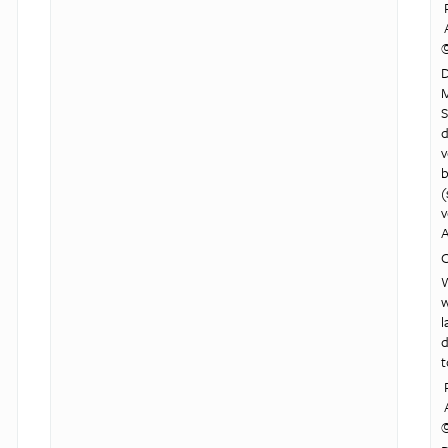
P
A
D
M
S
d
v
b
(
v
A
O
W
w
l
d
t
P
A