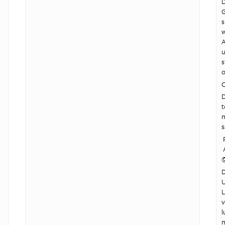
D
G
s
w
A
u
s
o
O
D
t
m
s
P
A
D
U
L
v
l
m