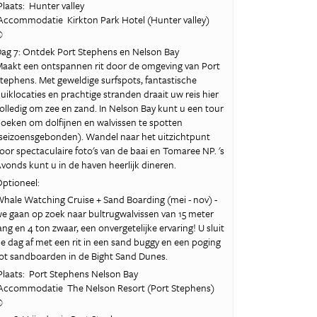
laats: Hunter valley
ccommodatie Kirkton Park Hotel (Hunter valley)
©
ag 7: Ontdek Port Stephens en Nelson Bay
aakt een ontspannen rit door de omgeving van Port
tephens. Met geweldige surfspots, fantastische
uiklocaties en prachtige stranden draait uw reis hier
olledig om zee en zand. In Nelson Bay kunt u een tour
oeken om dolfijnen en walvissen te spotten
seizoensgebonden). Wandel naar het uitzichtpunt
oor spectaculaire foto's van de baai en Tomaree NP. 's
vonds kunt u in de haven heerlijk dineren.
ptioneel:
hale Watching Cruise + Sand Boarding (mei - nov) -
e gaan op zoek naar bultrugwalvissen van 15 meter
ang en 4 ton zwaar, een onvergetelijke ervaring! U sluit
e dag af met een rit in een sand buggy en een poging
ot sandboarden in de Bight Sand Dunes.
laats: Port Stephens Nelson Bay
ccommodatie The Nelson Resort (Port Stephens)
©