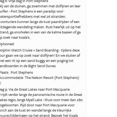
ag 8: Vrije dag in Port Stephens
lij van de duinen, ga zwemmen met dolfijnen en leer
urfen - Port Stephens is een paradijs voor
atersportliefhebbers met wel 26 stranden.
vonturiers kunnen langs de kust paardrijden of een
itdagende wandeling maken. Rust heerlijk uit op het
trand, ga snorkelen in een van de kalme baaien of ga
p zoek naar koala's.
ptioneel:
olphin Watch Cruise + Sand Boarding - tijdens deze
our gaan we op zoek naar dolfijnen! En we sluiten af
et een rit op een sand buggy en een poging tot
andboarden in de Bight Sand Dunes.
laats: Port Stephens
ccommodatie The Nelson Resort (Port Stephens)
©
ag 9: Via de Great Lakes naar Port Macquarie
 rijdt verder langs de panoramische route in de Great
akes regio, langs Myall Lake - thuis voor meer dan 280
ogelsoorten. Rijd door naar Port Macquarie voor
unch aan de kust en wandel langs de kleurrijke
uurschilderingen op het strand. Bezoek het Koala