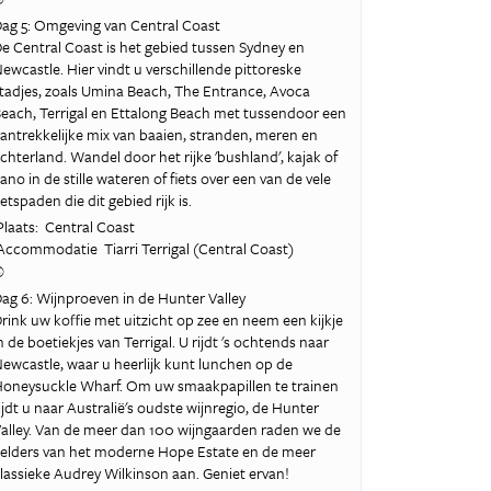
ag 5: Omgeving van Central Coast
e Central Coast is het gebied tussen Sydney en
ewcastle. Hier vindt u verschillende pittoreske
tadjes, zoals Umina Beach, The Entrance, Avoca
each, Terrigal en Ettalong Beach met tussendoor een
antrekkelijke mix van baaien, stranden, meren en
chterland. Wandel door het rijke 'bushland', kajak of
ano in de stille wateren of fiets over een van de vele
ietspaden die dit gebied rijk is.
laats: Central Coast
ccommodatie Tiarri Terrigal (Central Coast)
©
ag 6: Wijnproeven in de Hunter Valley
rink uw koffie met uitzicht op zee en neem een kijkje
n de boetiekjes van Terrigal. U rijdt 's ochtends naar
ewcastle, waar u heerlijk kunt lunchen op de
oneysuckle Wharf. Om uw smaakpapillen te trainen
ijdt u naar Australië's oudste wijnregio, de Hunter
alley. Van de meer dan 100 wijngaarden raden we de
elders van het moderne Hope Estate en de meer
lassieke Audrey Wilkinson aan. Geniet ervan!