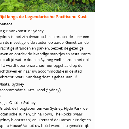
ijd langs de Legendarische Pacifische Kust
vaneos
ag 1: Aankomst in Sydney
ydney is met zijn dynamische en bruisende sfeer een
an de meest geliefde steden op aarde. Geniet van de
rachtige stranden en parken, bezoek de gezellige
aven en ontdek de levendige marktjes en restaurants.
r is altijd wat te doen in Sydney, welk seizoen het ook
s! U wordt door onze chauffeur opgehaald op de
uchthaven en naar uw accommodatie in de stad
ebracht. Wat u vandaag doet is geheel aan u!
laats: Sydney
ccommodatie Arts Hotel (Sydney)
©
ag 2: Ontdek Sydney
ntdek de hoogtepunten van Sydney: Hyde Park, de
otanische Tuinen, China Town, The Rocks (waar
ydney is ontstaan) en uiteraard de Harbour Bridge en
pera House! Vanuit uw hotel wandelt u gemakkelijk