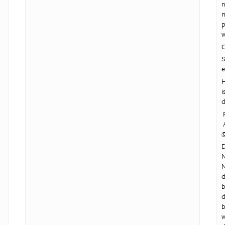
n
m
p
w
O
S
e
H
i
d
P
A
D
N
N
d
b
d
b
w