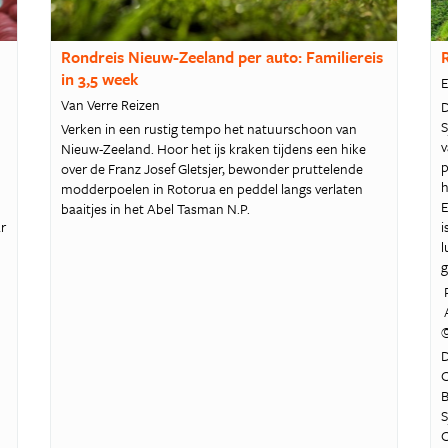
Rondreis Nieuw-Zeeland per auto: Familiereis
R
in 3,5 week
E
Van Verre Reizen
D
S
Verken in een rustig tempo het natuurschoon van
v
Nieuw-Zeeland. Hoor het ijs kraken tijdens een hike
p
over de Franz Josef Gletsjer, bewonder pruttelende
h
modderpoelen in Rotorua en peddel langs verlaten
E
baaitjes in het Abel Tasman N.P.
ar
i
l
g
P
A
D
O
B
S
O