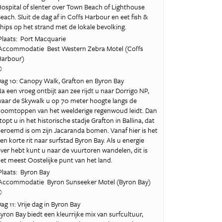
ospital of slenter over Town Beach of Lighthouse
each. Sluit de dag af in Coffs Harbour en eet fish &
hips op het strand met de lokale bevolking.
laats: Port Macquarie
ccommodatie Best Western Zebra Motel (Coffs
Harbour)
©
ag 10: Canopy Walk, Grafton en Byron Bay
a een vroeg ontbijt aan zee rijdt u naar Dorrigo NP,
aar de Skywalk u op 70 meter hoogte langs de
oomtoppen van het weelderige regenwoud leidt. Dan
topt u in het historische stadje Grafton in Ballina, dat
eroemd is om zijn Jacaranda bomen. Vanaf hier is het
en korte rit naar surfstad Byron Bay. Als u energie
ver hebt kunt u naar de vuurtoren wandelen, dit is
et meest Oostelijke punt van het land.
laats: Byron Bay
ccommodatie Byron Sunseeker Motel (Byron Bay)
©
ag 11: Vrije dag in Byron Bay
yron Bay biedt een kleurrijke mix van surfcultuur,