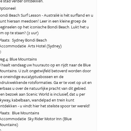
e stad verder ontdekken.
ptioneel:
ondi Beach Surf Lesson - Australië is hét surfland en u
unt hieraan meedoen! Leer in een kleine groep de
eginselen op het iconische Bondi Beach. Lukt het u
m op te staan? (2 uur)
laats: Sydney Bondi Beach
ccommodatie Arts Hotel (Sydney)
©
ag 4: ​Blue Mountains
 haalt vandaag uw huurauto op en rijdt naar de Blue
ountains. U zult ongetwijfeld betoverd worden door
e oneindige eucalyptusbossen en de
ndrukwekkende rotsformaties. Ga er te voet op uit en
erbaas u over de natuurlijke pracht van dit gebied.
en bezoek aan Scenic World is inclusief, dat u per
kyway, kabelbaan, wandelpad en trein kunt
ntdekken - u vindt hier het steilste spoor ter wereld!
laats: Blue Mountains
ccommodatie Sky Rider Motor Inn (Blue
Mountains)
©