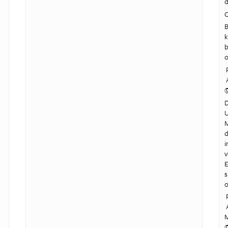
d
O
B
k
b
o
P
A
D
U
M
d
i
v
E
s
o
P
A