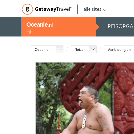
alle sites
Getaway
Travel
©
Oceanie
REISORGA
.nl
Fiji
Oceanie.nl
Reizen
Aanbiedingen