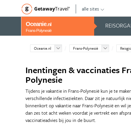
alle sites
Getaway
Travel
©
Oceanie
REISORGA
.nl
Frans-Polynesië
Oceanie.nl
Frans-Polynesië
Reisgi
Inentingen & vaccinaties Fr
Polynesie
Tijdens je vakantie in Frans-Polynesië kun je te make
verschillende infectieziekten. Daar zit je natuurlijk ni
binnenkort op vakantie naar Frans-Polynesië en wil j
dan zes tot acht weken voordat je vertrekt een afspr
vaccinatieadvies bij jou in de buurt.