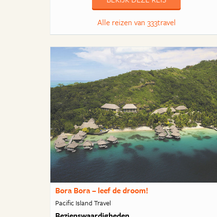
Alle reizen van 333travel
Bora Bora – leef de droom!
Pacific Island Travel
Bezienswaardigheden