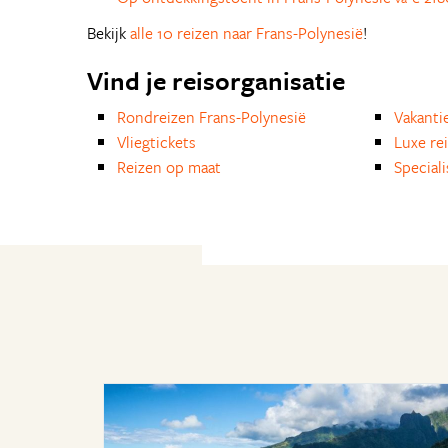
Bekijk
alle 10 reizen naar Frans-Polynesië
!
Vind je reisorganisatie
Rondreizen Frans-Polynesië
Vakanti
Vliegtickets
Luxe re
Reizen op maat
Special