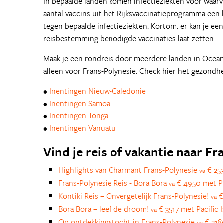
In bepaalde landen komen infectieziekten voor waarv
aantal vaccins uit het Rijksvaccinatieprogramma een
tegen bepaalde infectieziekten. Kortom: er kan je een
reisbestemming benodigde vaccinaties laat zetten.
Maak je een rondreis door meerdere landen in Ocean
alleen voor Frans-Polynesië. Check hier het gezondh
•
Inentingen Nieuw-Caledonië
•
Inentingen Samoa
•
Inentingen Tonga
•
Inentingen Vanuatu
Vind je reis of vakantie naar F
Highlights van Charmant Frans-Polynesië
€ 253
va
Frans-Polynesië Reis - Bora Bora
€ 4950 met Pac
va
Kontiki Reis – Onvergetelijk Frans-Polynesië!
€
va
Bora Bora – leef de droom!
€ 3517 met Pacific I
va
Op ontdekkingstocht in Frans-Polynesië
€ 218
va