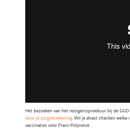
Het bezoeken van het reizigersspreekuur bij de GGD
door je zorgverzekering
. Wil je alvast checken welke
vaccinaties voor Frans-Polynesië.