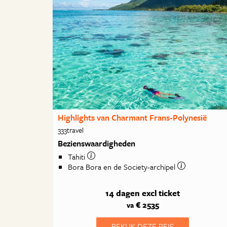
Highlights van Charmant Frans-Polynesië
333travel
Bezienswaardigheden
Tahiti
Bora Bora en de Society-archipel
14 dagen
excl ticket
€ 2535
va
BEKIJK DEZE REIS