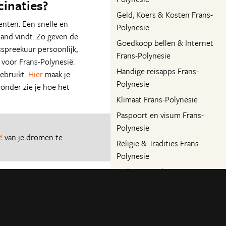
cinaties?
Geld, Koers & Kosten Frans-
nenten. Een snelle en
Polynesie
and vindt. Zo geven de
Goedkoop bellen & Internet
sspreekuur persoonlijk,
Frans-Polynesie
 voor Frans-Polynesië.
Handige reisapps Frans-
ebruikt.
Hier
maak je
Polynesie
ronder zie je hoe het
Klimaat Frans-Polynesie
Paspoort en visum Frans-
Polynesie
ë
van je dromen te
Religie & Tradities Frans-
Polynesie
Taal Frans-Polynesie
Tijdsverschil Frans-Polynesie
Veiligheid Frans-Polynesie
Vervoer Frans-Polynesie