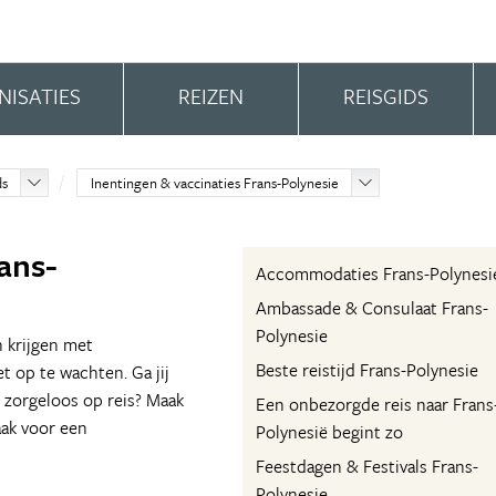
NISATIES
REIZEN
REISGIDS
ds
Inentingen & vaccinaties Frans-Polynesie
ans-
Accommodaties Frans-Polynesi
Ambassade & Consulaat Frans-
Polynesie
n krijgen met
Beste reistijd Frans-Polynesie
et op te wachten. Ga jij
e zorgeloos op reis? Maak
Een onbezorgde reis naar Frans
aak voor een
Polynesië begint zo
Feestdagen & Festivals Frans-
Polynesie