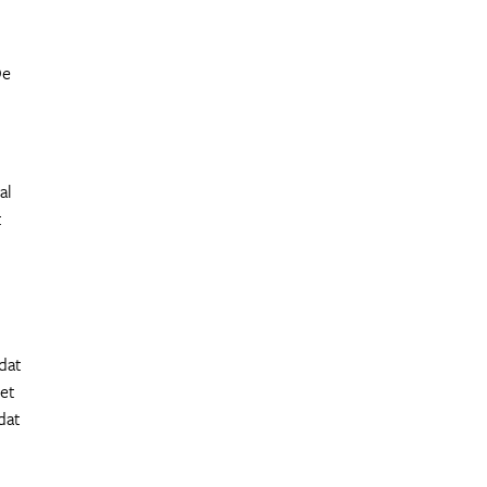
De
al
t
dat
het
dat