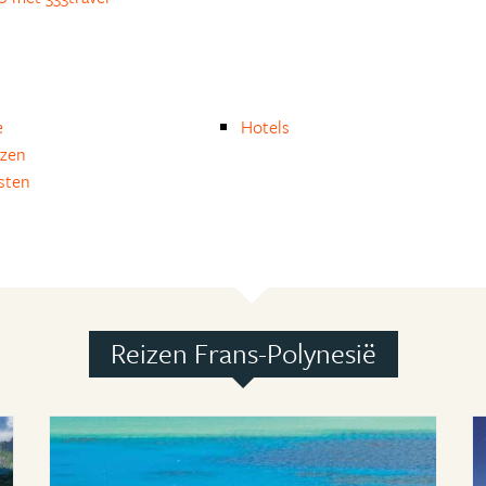
e
Hotels
izen
isten
Reizen Frans-Polynesië