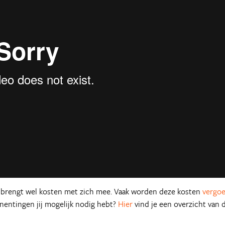
Weer Frans-Polynesie
 brengt wel kosten met zich mee. Vaak worden deze kosten
vergo
 inentingen jij mogelijk nodig hebt?
Hier
vind je een overzicht van 