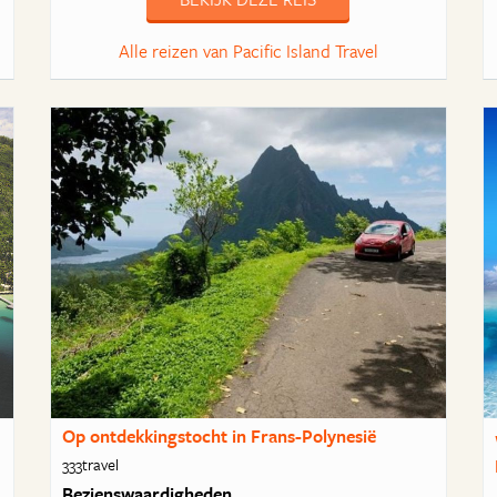
Alle reizen van Pacific Island Travel
Op ontdekkingstocht in Frans-Polynesië
333travel
Bezienswaardigheden