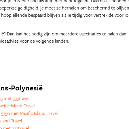
oor je in Nederland als kind niet bent ingeënt. Daarnaast hebben 
 beperkte geldigheid; je moet ze herhalen om beschermd te blijve
 hoop ellende bespaard blijven als je tijdig voor vertrek de voor j
ië? Dan kan het nodig zijn om meerdere vaccinaties te halen dan
eidsadvies voor de volgende landen:
rans-Polynesië
5 met 333travel
ific Island Travel
 5750 met Pacific Island Travel
sland Travel
0 met 333travel