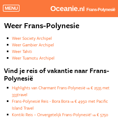
Oceanie
.nl
MENU
Frans-Polynesië
Weer Frans-Polynesie
Weer Society Archipel
Weer Gambier Archipel
Weer Tahiti
Weer Tuamotu Archipel
Vind je reis of vakantie naar Frans-
Polynesië
Highlights van Charmant Frans-Polynesië
€ 2535 met
va
333travel
Frans-Polynesië Reis - Bora Bora
€ 4950 met Pacific
va
Island Travel
Kontiki Reis – Onvergetelijk Frans-Polynesië!
€ 5750
va