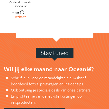
Zeeland & Pacific
specialist
meer
website
Stay tuned
Wil jij elke maand naar Oceanië?
Schrijf je in voor de maandelijkse nieuwsbrief
boordevol foto's, prijsvragen en insider tips.
Ook ontvang je speciale deals van onze partners.
En profiteer je van de leukste kortingen op
reisproducten.