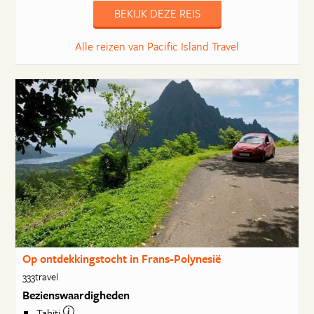
BEKIJK DEZE REIS
Alle reizen van Pacific Island Travel
Op ontdekkingstocht in Frans-Polynesië
333travel
Bezienswaardigheden
Tahiti