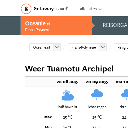
alle sites
Getaway
Travel
©
Oceanie
REISORGA
.nl
Frans-Polynesië
Oceanie.nl
Frans-Polynesië
Reisgi
Weer Tuamotu Archipel
za 08 aug.
zo 09 aug.
ma 10
half bewolkt
lichte regen
lichte
25 °C
25 °C
24
Max
24 °C
24 °C
24
Min