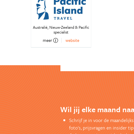
Australië, Nieuw-Zeeland & Pacific
specialist
meer
website
Wil jij elke maand na
Schrijf je in voor de maandelij
foto's, prijsvragen en insider tip