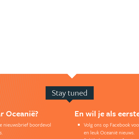
Stay tuned
ar Oceanië?
En wil je als eers
kse nieuwsbrief boordevol
Volg ons op Facebook voo
s.
en leuk Oceanië nieuws.