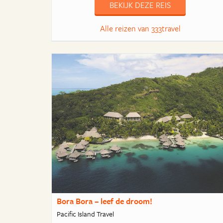
BEKIJK DEZE REIS
Alle reizen van 333travel
Bora Bora – leef de droom!
Pacific Island Travel