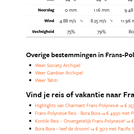
0 mm
1.16 mm
9.4
Neerslag
4.88 m/s
8.25 m/s
11.96
↑
Wind
↑
75%
79%
8
Vochtigheid
Overige bestemmingen in Frans-Pol
Weer Society Archipel
Weer Gambier Archipel
Weer Tahiti
Vind je reis of vakantie naar F
Highlights van Charmant Frans-Polynesië
€ 253
va
Frans-Polynesië Reis - Bora Bora
€ 4950 met Pac
va
Kontiki Reis – Onvergetelijk Frans-Polynesië!
€
va
Bora Bora – leef de droom!
€ 3517 met Pacific I
va