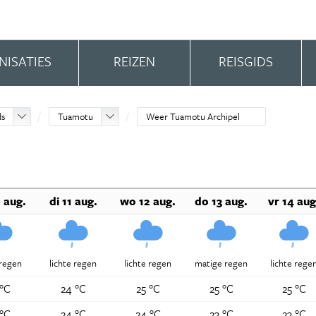
NISATIES
REIZEN
REISGIDS
ds
Tuamotu
Weer Tuamotu Archipel
 aug.
di 11 aug.
wo 12 aug.
do 13 aug.
vr 14 aug
 regen
lichte regen
lichte regen
matige regen
lichte rege
 °C
24 °C
25 °C
25 °C
25 °C
 °C
24 °C
24 °C
23 °C
23 °C