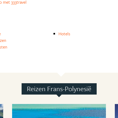
0 met 333travel
e
Hotels
izen
isten
Reizen Frans-Polynesië