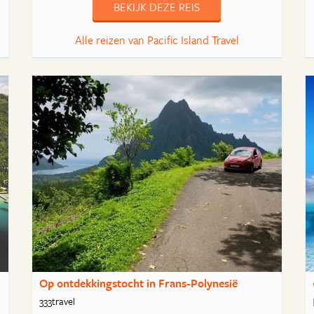
BEKIJK DEZE REIS
Alle reizen van Pacific Island Travel
Op ontdekkingstocht in Frans-Polynesië
333travel