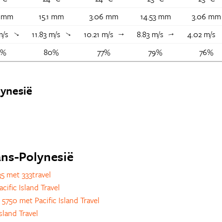
8 mm
15.1 mm
3.06 mm
14.53 mm
3.06 mm
 m/s
11.83 m/s
10.21 m/s
8.83 m/s
4.02 m/s
↑
↑
↑
↑
0%
80%
77%
79%
76%
ynesië
rans-Polynesië
5 met 333travel
ific Island Travel
 5750 met Pacific Island Travel
sland Travel