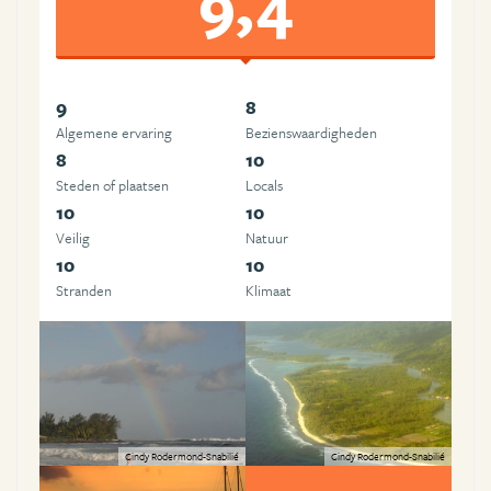
9,4
9
8
Algemene ervaring
Beziens­waardigheden
8
10
Steden of plaatsen
Locals
10
10
Veilig
Natuur
10
10
Stranden
Klimaat
Cindy Rodermond-Snabilié
Cindy Rodermond-Snabilié