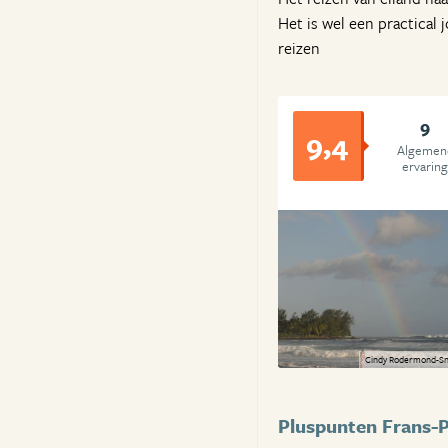
Het is wel een practical
reizen
9
9,4
Algemen
ervarin
Cindy Rodermond-Sna
Pluspunten Frans-P