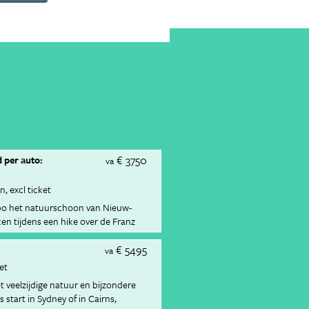
€ 3750
 per auto:
va
en
excl ticket
mpo het natuurschoon van Nieuw-
ken tijdens een hike over de Franz
r pruttelende modderpoelen in
€ 5495
verlaten baaitjes in het Abel Tasman
va
ket
t veelzijdige natuur en bijzondere
 start in Sydney of in Cairns,