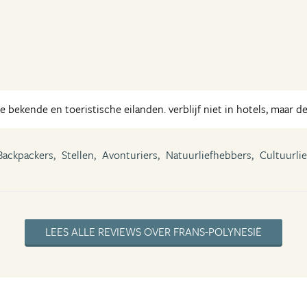
 bekende en toeristische eilanden. verblijf niet in hotels, maar de
Backpackers,
Stellen,
Avonturiers,
Natuurliefhebbers,
Cultuurli
LEES ALLE REVIEWS OVER FRANS-POLYNESIË