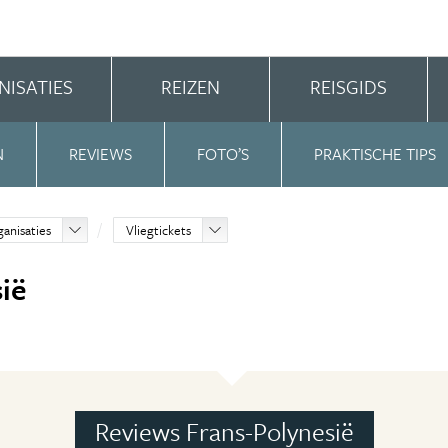
NISATIES
REIZEN
REISGIDS
N
REVIEWS
FOTO’S
PRAKTISCHE TIPS
ganisaties
Vliegtickets
ië
Reviews Frans-Polynesië