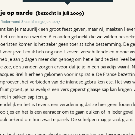
sje op aarde
(bezocht in juli 2009)
Rodermond-Snabilié op 30 juni 2017
ent kan je natuurlijk een groot feest geven, maar wij maakten lieve
j het reisbureau werden 6 eilanden geboekt die we wilden bezoek
toeristen komen is het zeker geen toeristische bestemming. De g
t voor jezelf en ik heb nog nooit zoveel verschillende en mooie vi
l heb je aan 3 dagen meer dan genoeg om het eiland te zien. Veel 
de zee, de stranden zorgen ervoor dat je je in een paradijs waant. N
cques Brel hierheen gekomen voor inspiratie. De Franse bezettin
mproeven, het verbieden van de inlandse gebruiken etc. Het was we
fruit groeit, je nauwelijks een vers geperst glaasje sap kan krijgen.
mt in pakken sap terug.
iendelijk en het is tevens een verademing dat ze hier geen fooien 
ooltjes en het is een aanrader om te gaan duiken of in ieder gev
jn ook bekend om hun zwarte parels. De schelpen mag je vaak gra
r eiland gaat per kleine vliegtuigjes: 10 minuten van tevoren inche