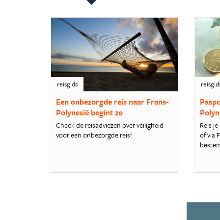
reisgids
reisgid
Een onbezorgde reis naar Frans-
Paspo
Polynesië begint zo
Polyn
Check de reisadviezen over veiligheid
Reis j
voor een onbezorgde reis!
of via
bestem