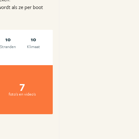
wordt als ze per boot
10
10
Stranden
Klimaat
7
foto's en video's