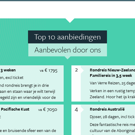
Top 10 aanbiedingen
Aanbevolen door ons
2
€ 1795
 3 weken
Rondreis Nieuw-Zeeland
va
Familiereis in 3,5 week
en
excl ticket
Van Verre Reizen
25 dag
d rondreis brengt je in drie
Verken in een rustig te
aan en staan waar je wilt terwijl
Zeeland. Hoor het ijs kra
egeld zijn en vriendelijk voor de
Josef Gletsjer, bewonde
urauto reis je van spuitende
4
€ 7050
Rotorua en peddel langs 
 Pacifische Kust
Rondreis Australië
gele stranden en fjorden. Er is
va
N.P.
die wij het leukst vinden: per
t
Djoser
28 dagen
incl tic
jorden bij Milford Sound.
Deze fantastische reis me
e en bruisende sfeer een van de
cultuur van de Aboriginals