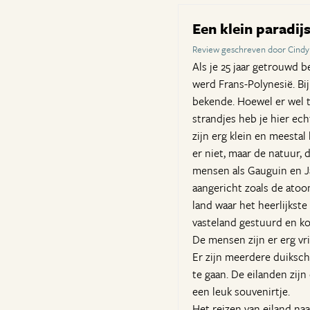
Een klein paradij
Review geschreven door Cindy 
Als je 25 jaar getrouwd b
werd Frans-Polynesië. Bi
bekende. Hoewel er wel 
strandjes heb je hier ech
zijn erg klein en meesta
er niet, maar de natuur, 
mensen als Gauguin en Ja
aangericht zoals de atoo
land waar het heerlijkste 
vasteland gestuurd en ko
De mensen zijn er erg vr
Er zijn meerdere duiksch
te gaan. De eilanden zi
een leuk souvenirtje.
Het reizen van eiland naa