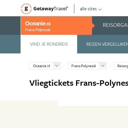
alle sites
Getaway
Travel
©
Oceanie
REISORGA
.nl
Frans-Polynesië
VIND JE RONDREIS
REIZEN VERGELIJKE
Oceanie.nl
Frans-Polynesië
Reisor
Vliegtickets Frans-Polynes