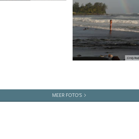
Cindy Rod
MEER FOTO'S