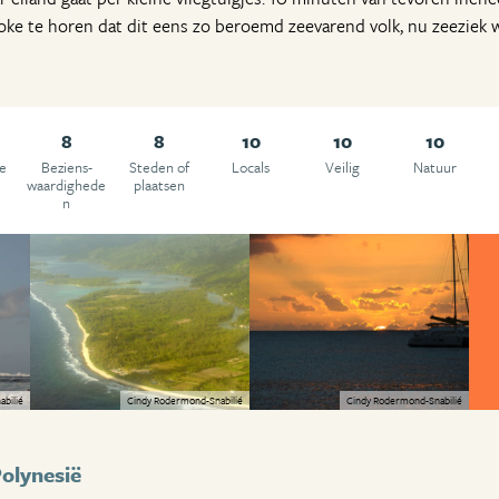
 joke te horen dat dit eens zo beroemd zeevarend volk, nu zeeziek 
8
8
10
10
10
e
Beziens­
Steden of
Locals
Veilig
Natuur
g
waardighede
plaatsen
n
bilié
Cindy Rodermond-Snabilié
Cindy Rodermond-Snabilié
olynesië