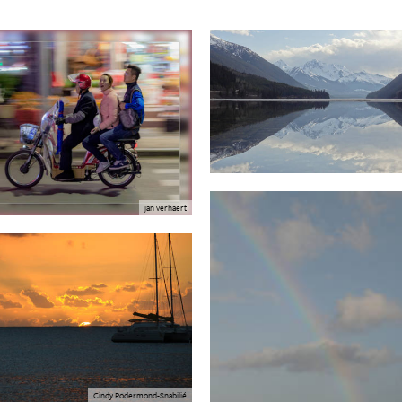
jan verhaert
Cindy Rodermond-Snabilié