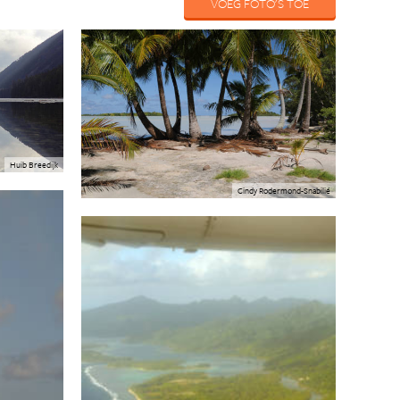
VOEG FOTO'S TOE
Huib Breedijk
Cindy Rodermond-Snabilié