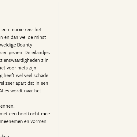
r een mooie reis: het
en en dan wel de minst
eweldige Bounty-
ssen gezien. De eilandjes
bezienswaardigheden zijn
iet voor niets zijn
g heeft wel veel schade
l zeer apart dat in een
 Alles wordt naar het
kennen.
al met een boottocht mee
tis meenemen en vormen
cken.