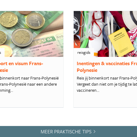
s
reisgids
ort en visum Frans-
Inentingen & vaccinaties Fr
esie
Polynesie
e binnenkort naar Frans-Polynesië
Reis jij binnenkort naar Frans-Pol
 Frans-Polynesië naar een andere
Vergeet dan niet om je tijdig te la
ming...
vaccineren...
MEER PRAKTISCHE TIPS