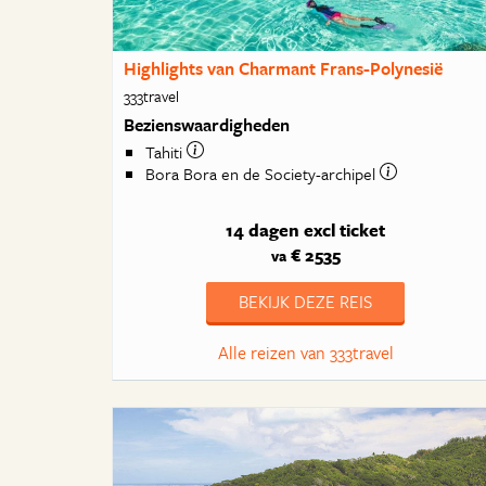
Highlights van Charmant Frans-Polynesië
333travel
Bezienswaardigheden
Tahiti
Bora Bora en de Society-archipel
14 dagen
excl ticket
€ 2535
va
BEKIJK DEZE REIS
Alle reizen van 333travel