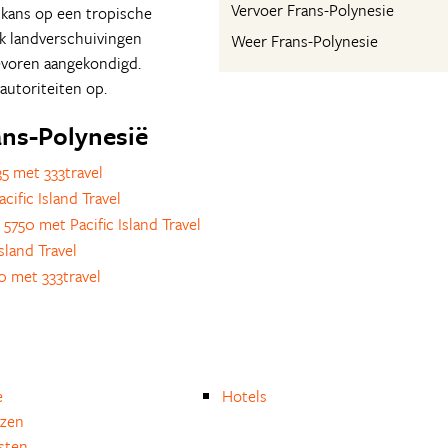
Vervoer Frans-Polynesie
 kans op een tropische
k landverschuivingen
Weer Frans-Polynesie
evoren aangekondigd.
 autoriteiten op.
rans-Polynesië
5 met 333travel
ific Island Travel
 5750 met Pacific Island Travel
sland Travel
0 met 333travel
e
Hotels
izen
isten