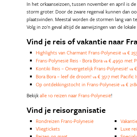
In het orkaanseizoen, tussen november en april is de
storm groter. Door de zware regenval kunnen dan oo
plaatsvinden. Meestal worden de stormen lang van t
Volg in zo'n geval altijd de aanwijzingen van de lokale
Vind je reis of vakantie naar F
Highlights van Charmant Frans-Polynesië
€ 253
va
Frans-Polynesië Reis - Bora Bora
€ 4950 met Pac
va
Kontiki Reis – Onvergetelijk Frans-Polynesië!
€
va
Bora Bora – leef de droom!
€ 3517 met Pacific I
va
Op ontdekkingstocht in Frans-Polynesië
€ 218
va
Bekijk
alle 10 reizen naar Frans-Polynesië
!
Vind je reisorganisatie
Rondreizen Frans-Polynesië
Vakanti
Vliegtickets
Luxe re
Reizen op maat
Special