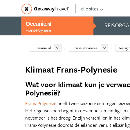
alle sites
Getaway
Travel
©
Oceanie
REISORGA
.nl
Frans-Polynesië
Oceanie.nl
Frans-Polynesië
Reisgi
Klimaat Frans-Polynesie
Wat voor klimaat kun je verwac
Polynesië?
Frans-Polynesië
heeft twee seizoen: een regenseizoe
Het regenseizoen begint in november en eindigt in a
november is het droog. Er zijn verschillen in het kli
Frans-Polynesië doordat de eilanden ver uit elkaar lig