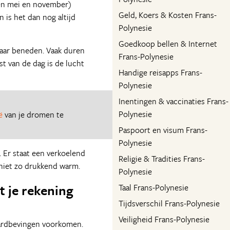
sen mei en november)
Geld, Koers & Kosten Frans-
 is het dan nog altijd
Polynesie
Goedkoop bellen & Internet
naar beneden. Vaak duren
Frans-Polynesie
st van de dag is de lucht
Handige reisapps Frans-
Polynesie
Inentingen & vaccinaties Frans-
Polynesie
ë
van je dromen te
Paspoort en visum Frans-
Polynesie
 Er staat een verkoelend
Religie & Tradities Frans-
 niet zo drukkend warm.
Polynesie
 je rekening
Taal Frans-Polynesie
Tijdsverschil Frans-Polynesie
Veiligheid Frans-Polynesie
aardbevingen voorkomen.