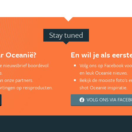
Stay tuned
ar Oceanië?
En wil je als eers
kse nieuwsbrief boordevol
Volg ons op Facebook voo
s.
en leuk Oceanië nieuws.
an onze partners.
Bekijk de mooiste foto's 
kortingen op reisproducten.
shot Oceanië inspiratie.
VOLG ONS VIA FACE