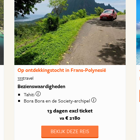
Op ontdekkingstocht in Frans-Polynesië
333travel
Bezienswaardigheden
Tahiti
Bora Bora en de Society-archipel
13 dagen
excl ticket
€ 2180
va
BEKIJK DEZE REIS