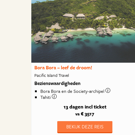
Bora Bora – leef de droom!
Pacific Island Travel
Bezienswaardigheden
Bora Bora en de Society-archipel
Tahiti
13 dagen
incl ticket
€ 3517
va
BEKIJK DEZE REIS