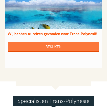
Wij hebben
10 reizen
gevonden naar Frans-Polynesië
BEKIJKEN
Specialisten Frans-Polynesië