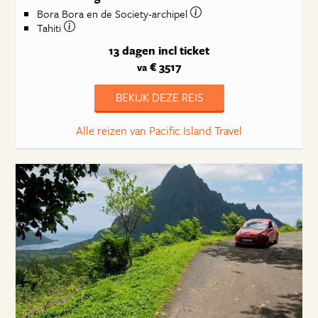
Bora Bora en de Society-archipel
Tahiti
13 dagen
incl ticket
€ 3517
va
BEKIJK DEZE REIS
Alle reizen van Pacific Island Travel