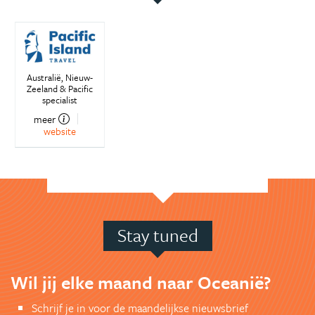
Australië, Nieuw-
Zeeland & Pacific
specialist
meer
website
Stay tuned
Wil jij elke maand naar Oceanië?
Schrijf je in voor de maandelijkse nieuwsbrief