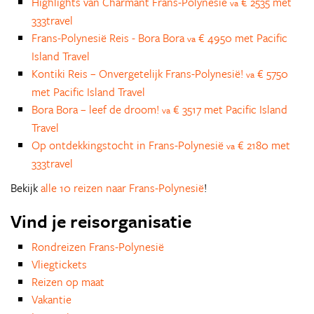
Highlights van Charmant Frans-Polynesië
€ 2535 met
va
333travel
Frans-Polynesië Reis - Bora Bora
€ 4950 met Pacific
va
Island Travel
Kontiki Reis – Onvergetelijk Frans-Polynesië!
€ 5750
va
met Pacific Island Travel
Bora Bora – leef de droom!
€ 3517 met Pacific Island
va
Travel
Op ontdekkingstocht in Frans-Polynesië
€ 2180 met
va
333travel
Bekijk
alle 10 reizen naar Frans-Polynesië
!
Vind je reisorganisatie
Rondreizen Frans-Polynesië
Vliegtickets
Reizen op maat
Vakantie