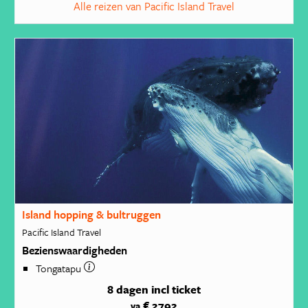
Alle reizen van Pacific Island Travel
Island hopping & bultruggen
Pacific Island Travel
Bezienswaardigheden
Tongatapu
8 dagen
incl ticket
€ 2792
va