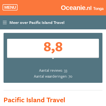
Oceanie
.nl
MENU
Tonga
8,8
Aantal reviews: 33
Aantal waarderingen: 70
Pacific Island Travel