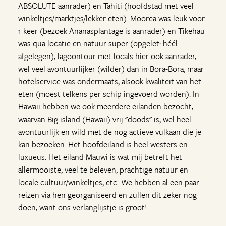
ABSOLUTE aanrader) en Tahiti (hoofdstad met veel
winkeltjes/marktjes/lekker eten). Moorea was leuk voor
1 keer (bezoek Ananasplantage is aanrader) en Tikehau
was qua locatie en natuur super (opgelet: héél
afgelegen), lagoontour met locals hier ook aanrader,
wel veel avontuurlijker (wilder) dan in Bora-Bora, maar
hotelservice was ondermaats, alsook kwaliteit van het
eten (moest telkens per schip ingevoerd worden). In
Hawaii hebben we ook meerdere eilanden bezocht,
waarvan Big island (Hawaii) vrij "doods" is, wel heel
avontuurlijk en wild met de nog actieve vulkaan die je
kan bezoeken. Het hoofdeiland is heel westers en
luxueus. Het eiland Mauwi is wat mij betreft het
allermooiste, veel te beleven, prachtige natuur en
locale cultuur/winkeltjes, etc...We hebben al een paar
reizen via hen georganiseerd en zullen dit zeker nog
doen, want ons verlanglijstje is groot!