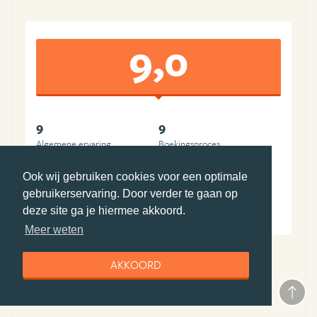
9,0
9
9
Algemene ervaring
Boekingsproces
9
9
Ook wij gebruiken cookies voor een optimale
Reisleiding
Accommodatie(s)
9
9
gebruikerservaring. Door verder te gaan op
deze site ga je hiermee akkoord.
Vervoer
Prijs-kwaliteit
Meer weten
AKKOORD
Bezochte landen
Canada