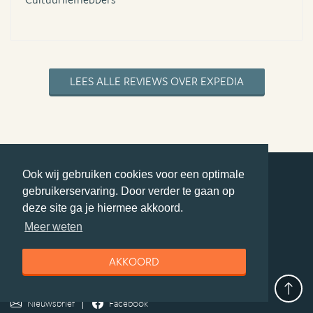
LEES ALLE REVIEWS OVER EXPEDIA
Ook wij gebruiken cookies voor een optimale
gebruikerservaring. Door verder te gaan op
deel deze pagina
deze site ga je hiermee akkoord.
© Getaway Travel
| all rights reserved
Meer weten
Adverteren
Handige Links
Algemene Voorwaarden
Copyright
Privacy statement
Disclaimer
Cookies
AKKOORD
Volg Oceanie.nl
Nieuwsbrief
Facebook