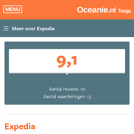
Oceanie
.nl
MENU
Tonga
9,1
Aantal reviews: 10
Aantal waarderingen: 13
Expedia