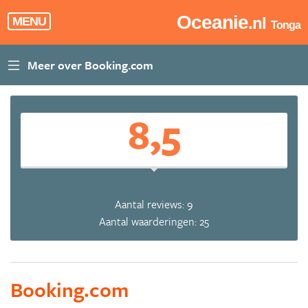
Oceanie
.nl
MENU
Tonga
8,5
Aantal reviews: 9
Aantal waarderingen: 25
Booking.com