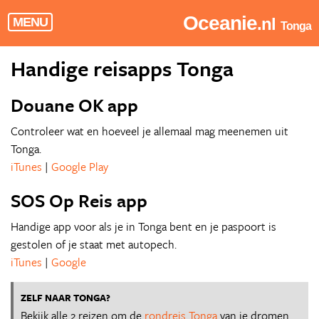
Oceanie
.nl
MENU
Tonga
Handige reisapps Tonga
Douane OK app
Controleer wat en hoeveel je allemaal mag meenemen uit
Tonga.
iTunes
|
Google Play
SOS Op Reis app
Handige app voor als je in Tonga bent en je paspoort is
gestolen of je staat met autopech.
iTunes
|
Google
ZELF NAAR TONGA?
Bekijk alle 2 reizen om de
rondreis Tonga
van je dromen