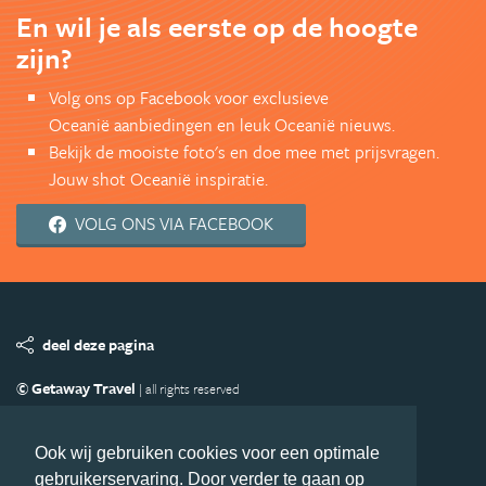
En wil je als eerste op de hoogte
zijn?
Volg ons op Facebook voor exclusieve
Oceanië aanbiedingen en leuk Oceanië nieuws.
Bekijk de mooiste foto's en doe mee met prijsvragen.
Jouw shot Oceanië inspiratie.
VOLG ONS VIA FACEBOOK
deel deze pagina
© Getaway Travel
| all rights reserved
Adverteren
Handige Links
Algemene Voorwaarden
Copyright
Privacy statement
Disclaimer
Cookies
Ook wij gebruiken cookies voor een optimale
gebruikerservaring. Door verder te gaan op