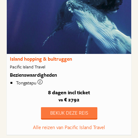
Island hopping & bultruggen
Pacific Island Travel
Bezienswaardigheden
Tongatapu
8 dagen
incl ticket
€ 2792
va
BEKIJK DEZE REIS
Alle reizen van Pacific Island Travel