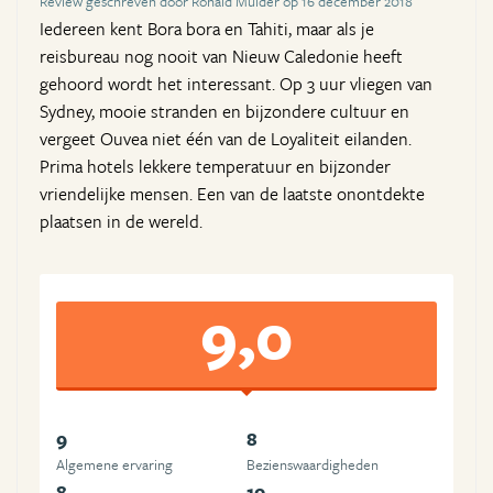
Review geschreven door Ronald Mulder op 16 december 2018
Iedereen kent Bora bora en Tahiti, maar als je
reisbureau nog nooit van Nieuw Caledonie heeft
gehoord wordt het interessant. Op 3 uur vliegen van
Sydney, mooie stranden en bijzondere cultuur en
vergeet Ouvea niet één van de Loyaliteit eilanden.
Prima hotels lekkere temperatuur en bijzonder
vriendelijke mensen. Een van de laatste onontdekte
plaatsen in de wereld.
9,0
9
8
Algemene ervaring
Beziens­waardigheden
8
10