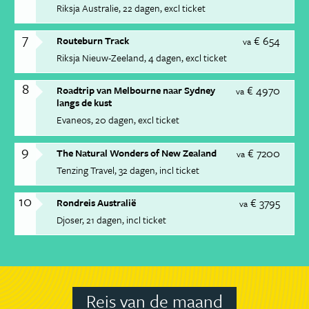
Riksja Australie
22 dagen
excl ticket
7
€ 654
Routeburn Track
va
Riksja Nieuw-Zeeland
4 dagen
excl ticket
8
€ 4970
Roadtrip van Melbourne naar Sydney
va
langs de kust
Evaneos
20 dagen
excl ticket
9
€ 7200
The Natural Wonders of New Zealand
va
Tenzing Travel
32 dagen
incl ticket
10
€ 3795
Rondreis Australië
va
Djoser
21 dagen
incl ticket
Reis van de maand