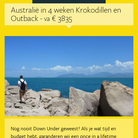
Australië in 4 weken Krokodillen en
Outback -
€ 3835
va
Nog nooit Down Under geweest? Als je wat tijd en
budget hebt, garanderen wij een once in a lifetime