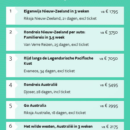
1
€ 1795
Eigenwijs Nieuw-Zeeland in 3 weken
va
Riksja Nieuw-Zeeland
21 dagen
excl ticket
2
€ 3750
Rondreis Nieuw-Zeeland per auto:
va
Familiereis in 3,5 week
Van Verre Reizen
25 dagen
excl ticket
3
€ 7050
Rijd langs de Legendarische Pacifische
va
Kust
Evaneos
34 dagen
excl ticket
4
€ 5495
Rondreis Australië
va
Djoser
28 dagen
incl ticket
5
€ 2995
Go Australia
va
Riksja Australie
18 dagen
excl ticket
6
€ 2175
Het wilde westen, Australië in 3 weken
va