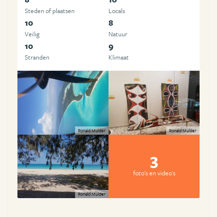
Steden of plaatsen
Locals
10
8
Veilig
Natuur
10
9
Stranden
Klimaat
Ronald Mulder
Ronald Mulder
3
foto's en video's
Ronald Mulder