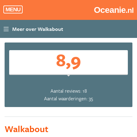
Oceanie
.nl
MENU
8,9
Aantal reviews: 18
Aantal waarderingen: 35
Walkabout