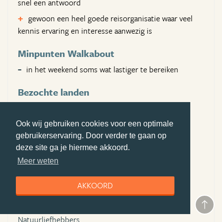
snel een antwoord
gewoon een heel goede reisorganisatie waar veel
kennis ervaring en interesse aanwezig is
Minpunten Walkabout
in het weekend soms wat lastiger te bereiken
Bezochte landen
Australië
Ook wij gebruiken cookies voor een optimale
Aangeraden voor:
gebruikerservaring. Door verder te gaan op
Gezinnen,
deze site ga je hiermee akkoord.
Backpackers,
Meer weten
Stellen,
AKKOORD
Vriendengroep,
Avonturiers,
Natuurliefhebbers