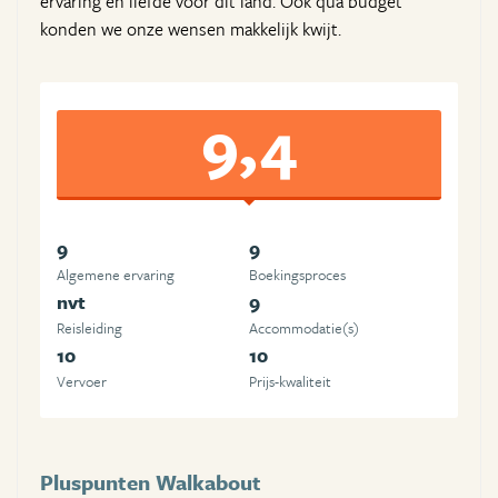
ervaring en liefde voor dit land. Ook qua budget
konden we onze wensen makkelijk kwijt.
9,4
9
9
Algemene ervaring
Boekingsproces
nvt
9
Reisleiding
Accommodatie(s)
10
10
Vervoer
Prijs-kwaliteit
Pluspunten Walkabout