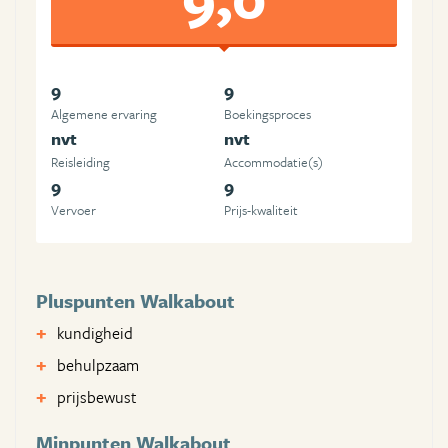
9
9
Algemene ervaring
Boekingsproces
nvt
nvt
Reisleiding
Accommodatie(s)
9
9
Vervoer
Prijs-kwaliteit
Pluspunten Walkabout
kundigheid
behulpzaam
prijsbewust
Minpunten Walkabout