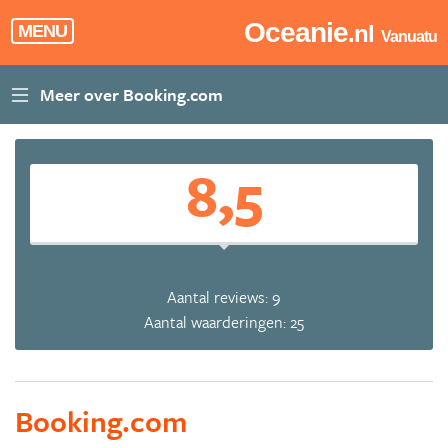
Oceanie
.nl
MENU
Vanuatu
8,5
Aantal reviews: 9
Aantal waarderingen: 25
Booking.com