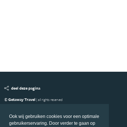
deel deze pagina
© Getaway Travel
| all rights reserved
Adverteren
Handige Links
Algemene Voorwaarden
Copyright
Privacy statement
Disclaimer
Cookies
Ook wij gebruiken cookies voor een optimale
gebruikerservaring. Door verder te gaan op
Volg Oceanie.nl