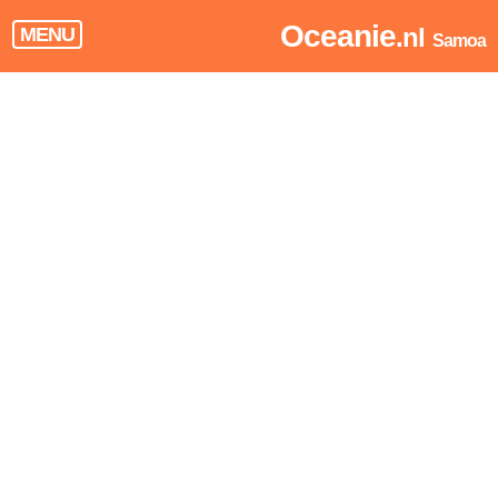
Oceanie
.nl
MENU
Samoa