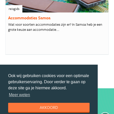
reisgids
Accommodaties Samoa
Wat voor soorten accommodaties zijn er? In Samoa heb je een
grote keuze aan accommodatie....
MEER PRAKTISCHE TIPS
Ook wij gebruiken cookies voor een optimale
gebruikerservaring. Door verder te gaan op
deze site ga je hiermee akkoord.
Meer weten
Top 10 aanbiedingen
AKKOORD