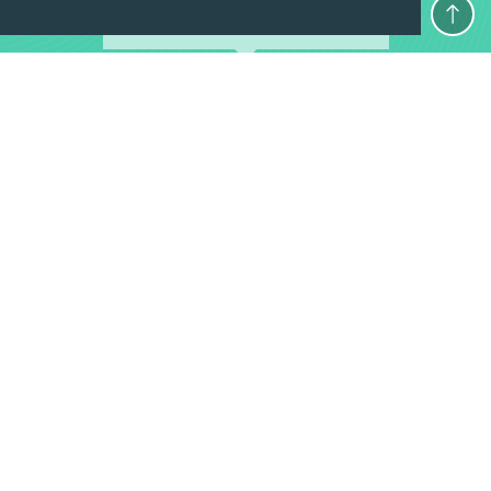
Aanbevolen door ons
1
€ 1795
Eigenwijs Nieuw-Zeeland in 3 weken
va
Riksja Nieuw-Zeeland
21 dagen
excl ticket
2
€ 3750
Rondreis Nieuw-Zeeland per auto:
va
Familiereis in 3,5 week
Van Verre Reizen
25 dagen
excl ticket
3
€ 7050
Rijd langs de Legendarische Pacifische
va
Kust
Evaneos
34 dagen
excl ticket
4
€ 5495
Rondreis Australië
va
Djoser
28 dagen
incl ticket
5
€ 2995
Go Australia
va
Riksja Australie
18 dagen
excl ticket