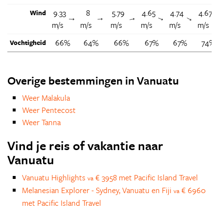
9.33
8
5.79
4.65
4.74
4.67
Wind
↑
↑
↑
↑
↑
m/s
m/s
m/s
m/s
m/s
m/s
66%
64%
66%
67%
67%
74%
Vochtigheid
Overige bestemmingen in Vanuatu
Weer Malakula
Weer Pentecost
Weer Tanna
Vind je reis of vakantie naar
Vanuatu
Vanuatu Highlights
€ 3958 met Pacific Island Travel
va
Melanesian Explorer - Sydney, Vanuatu en Fiji
€ 6960
va
met Pacific Island Travel