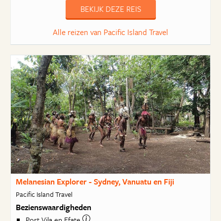
BEKIJK DEZE REIS
Alle reizen van Pacific Island Travel
Melanesian Explorer - Sydney, Vanuatu en Fiji
Pacific Island Travel
Bezienswaardigheden
Port Vila en Efate