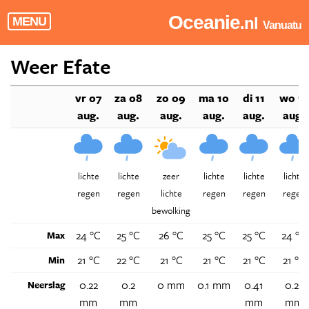
Oceanie
.nl
MENU
Vanuatu
Weer Efate
vr 07
za 08
zo 09
ma 10
di 11
wo 12
aug.
aug.
aug.
aug.
aug.
aug.
lichte
lichte
zeer
lichte
lichte
lichte
regen
regen
lichte
regen
regen
regen
bewolking
24 °C
25 °C
26 °C
25 °C
25 °C
24 °C
Max
21 °C
22 °C
21 °C
21 °C
21 °C
21 °C
Min
0.22
0.2
0 mm
0.1 mm
0.41
0.27
Neerslag
mm
mm
mm
mm