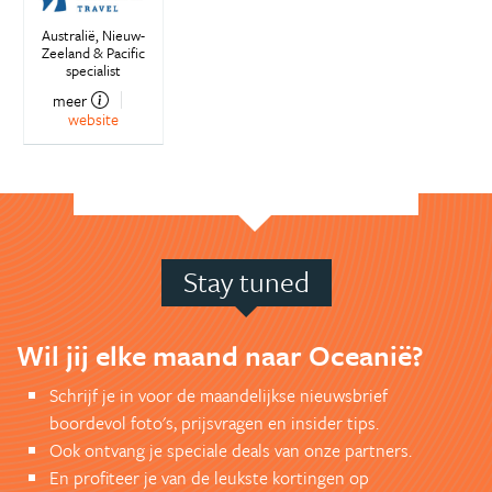
Australië, Nieuw-
Zeeland & Pacific
specialist
meer
website
Stay tuned
Wil jij elke maand naar Oceanië?
Schrijf je in voor de maandelijkse nieuwsbrief
boordevol foto's, prijsvragen en insider tips.
Ook ontvang je speciale deals van onze partners.
En profiteer je van de leukste kortingen op