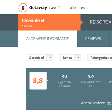
alle sites
Getaway
Travel
©
Oceanie
REISORGA
.nl
Samoa
ALGEMENE INFORMATIE
REVIEWS
Oceanie.nl
Samoa
Reisorganisatie
9,1
9,0
8,8
Algemene
Boekingsproc
Re
ervaring
es
Aantal reviews: 33