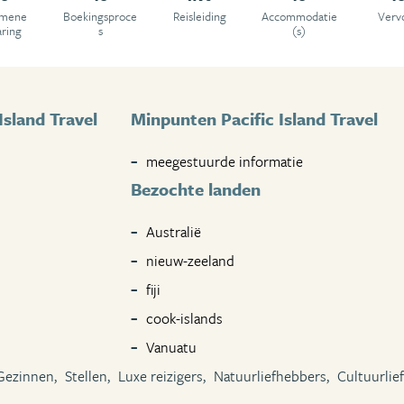
emene
Boekingsproce
Reisleiding
Accommodatie
Verv
aring
s
(s)
Island Travel
Minpunten Pacific Island Travel
meegestuurde informatie
Bezochte landen
Australië
nieuw-zeeland
fiji
cook-islands
Vanuatu
Gezinnen,
Stellen,
Luxe reizigers,
Natuurliefhebbers,
Cultuurlie