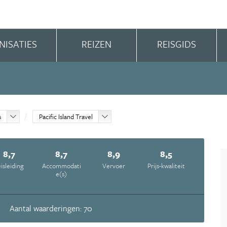
NISATIES
REIZEN
REISGIDS
s
Pacific Island Travel
8,7
8,7
8,9
8,5
isleiding
Accommodati
Vervoer
Prijs-kwaliteit
e(s)
Aantal waarderingen: 70