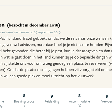
zen
(bezocht in december 2018)
 Van Veen Vermeulen op 29 september 2019
acific Island Travel geboekt omdat we de reis naar onze wensen kon
Ze geven wel adviezen, maar daar hoef je je niet aan te houden. Bi
tel hebt gevonden die beter bij je past, kun je dat aangeven en da
n wat je gaat doen in het land kunnen zij je op bepaalde dingen wi
n zij stelde ons voor om vroeg genoeg een plaats te reserveren (wi
tten). Omdat de plaatsen snel gingen hebben zij voorgesteld om he
n wij een goede plek en mooi uitzicht op het vuurwerk.
8
9
8
9
ene
Boekingsproce
Reisleiding
Accommodatie
Vervoe
ng
s
(s)