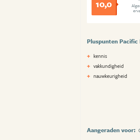
10,0
Alg
erv
Pluspunten Pacific 
kennis
vakkundigheid
nauwkeurigheid
Aangeraden voor: