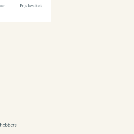
oer
Prijs-kwaliteit
fhebbers