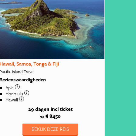
Hawaii, Samoa, Tonga & Fiji
Pacific Island Travel
Bezienswaardigheden
Apia
Honolulu
Hawaii
29 dagen
incl ticket
€ 8450
va
BEKIJK DEZE REIS