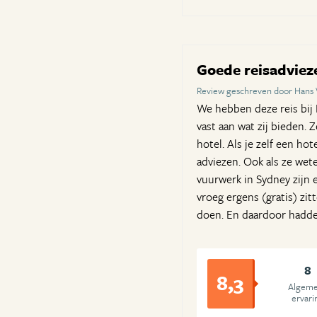
Goede reisadvie
Review geschreven door Hans
We hebben deze reis bij P
vast aan wat zij bieden. 
hotel. Als je zelf een ho
adviezen. Ook als ze wete
vuurwerk in Sydney zijn e
vroeg ergens (gratis) zi
doen. En daardoor hadde
8
8,3
Algem
ervari