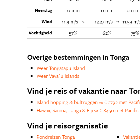
0 mm
0 mm
0.11 
Neerslag
11.9 m/s
12.27 m/s
11.59 m
Wind
↑
↑
57%
62%
75%
Vochtigheid
Overige bestemmingen in Tonga
Weer Tongatapu Island
Weer Vava´u Islands
Vind je reis of vakantie naar T
Island hopping & bultruggen
€ 2792 met Pacifi
va
Hawaii, Samoa, Tonga & Fiji
€ 8450 met Pacific 
va
Vind je reisorganisatie
Rondreizen Tonga
Vakanti