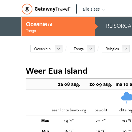
alle sites
Getaway
Travel
©
Oceanie
REISORGA
.nl
Tonga
Oceanie.nl
Tonga
Reisgids
Weer Eua Island
za 08 aug.
zo 09 aug.
ma 10 a
zeer lichte bewolking
bewolkt
lichte r
19 °C
20 °C
20 °
Max
18 °C
18 °C
19 °
Min