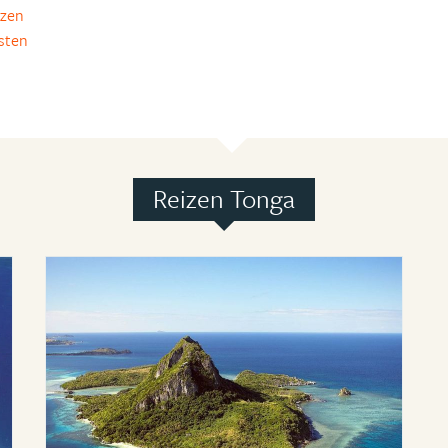
izen
isten
Reizen Tonga