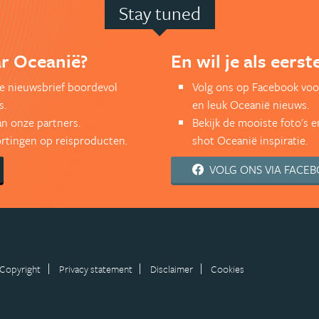
Stay tuned
ar Oceanië?
En wil je als eers
kse nieuwsbrief boordevol
Volg ons op Facebook voo
s.
en leuk Oceanië nieuws.
an onze partners.
Bekijk de mooiste foto's 
kortingen op reisproducten.
shot Oceanië inspiratie.
VOLG ONS VIA FACE
Copyright
Privacy statement
Disclaimer
Cookies