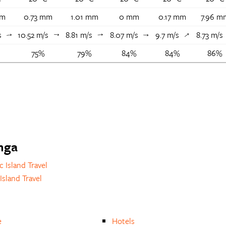
mm
0.73 mm
1.01 mm
0 mm
0.17 mm
7.96 m
/s
10.52 m/s
8.81 m/s
8.07 m/s
9.7 m/s
8.73 m/
↑
↑
↑
↑
↑
75%
79%
84%
84%
86%
onga
c Island Travel
Island Travel
e
Hotels