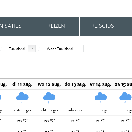
NISATIES
REIZEN
REISGIDS
Eua Island
Weer Eua Island
ug.
di 11 aug.
wo 12 aug.
do 13 aug.
vr 14 aug.
za 15 au
egen
lichte regen
lichte regen
onbewolkt
lichte regen
lichte re
C
20 °C
20 °C
21 °C
21 °C
21 °C
C
20 °C
20 °C
20 °C
20 °C
20 °C