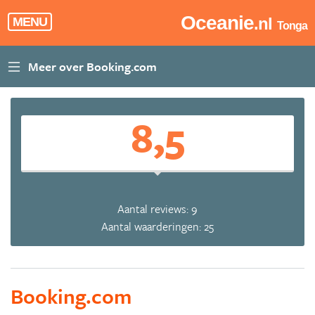
Oceanie
.nl
MENU
Tonga
8,5
Aantal reviews: 9
Aantal waarderingen: 25
Booking.com