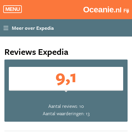
Oceanie
.nl
MENU
Fiji
Reviews Expedia
9,1
Aantal reviews: 10
Aantal waarderingen: 13