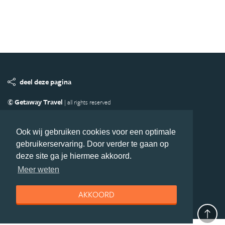
deel deze pagina
© Getaway Travel
| all rights reserved
Adverteren
Handige Links
Algemene Voorwaarden
Copyright
Privacy statement
Disclaimer
Cookies
Ook wij gebruiken cookies voor een optimale
gebruikerservaring. Door verder te gaan op
Volg Oceanie.nl
deze site ga je hiermee akkoord.
Nieuwsbrief
Facebook
Meer weten
AKKOORD