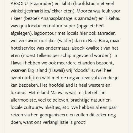
ABSOLUTE aanrader) en Tahiti (hoofdstad met veel
winkeltjes/marktjes/lekker eten). Moorea was leuk voor
1 keer (bezoek Ananasplantage is aanrader) en Tikehau
was qua locatie en natuur super (opgelet: héél
afgelegen), lagoontour met locals hier ook aanrader,
wel veel avontuurlijker (wilder) dan in Bora-Bora, maar
hotelservice was ondermaats, alsook kwaliteit van het
eten (moest telkens per schip ingevoerd worden). In
Hawaii hebben we ook meerdere eilanden bezocht,
waarvan Big island (Hawaii) vrij "doods" is, wel heel
avontuurlijk en wild met de nog actieve vulkaan die je
kan bezoeken. Het hoofdeiland is heel westers en
luxueus. Het eiland Mauwi is wat mij betreft het
allermooiste, veel te beleven, prachtige natuur en
locale cultuur/winkeltjes, etc...We hebben al een paar
reizen via hen georganiseerd en zullen dit zeker nog
doen, want ons verlanglijstje is groot!