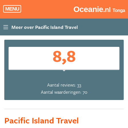
Oceanie
.nl
MENU
Tonga
8,8
Aantal reviews: 33
Aantal waarderingen: 70
Pacific Island Travel