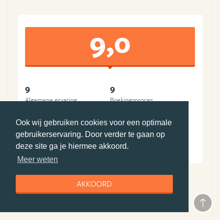
9,0
9
9
Algemene ervaring
Boekingsproces
9
9
Ook wij gebruiken cookies voor een optimale
Reisleiding
Accommodatie(s)
9
9
gebruikerservaring. Door verder te gaan op
deze site ga je hiermee akkoord.
Vervoer
Prijs-kwaliteit
Meer weten
AKKOORD
Bezochte landen
Canada