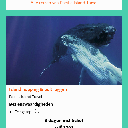
Alle reizen van Pacific Island Travel
Island hopping & bultruggen
Pacific Island Travel
Bezienswaardigheden
Tongatapu
8 dagen
incl ticket
€ 2792
va